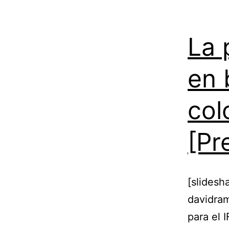
La 
en 
col
[Pr
[slides
davidra
para el 