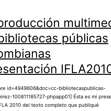
de
los
producción multime
profesionales
de
bibliotecas públicas
la
información
ombianas
esentación IFLA201
hare id=4949606&doc=cc-bibliotecaspublicas-
mirez-100811185727-phpapp01] Ésta es mi pres
IFLA 2010 del texto completo que publiqué