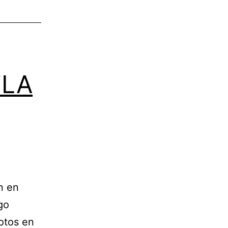
FLA
n en
go
otos en