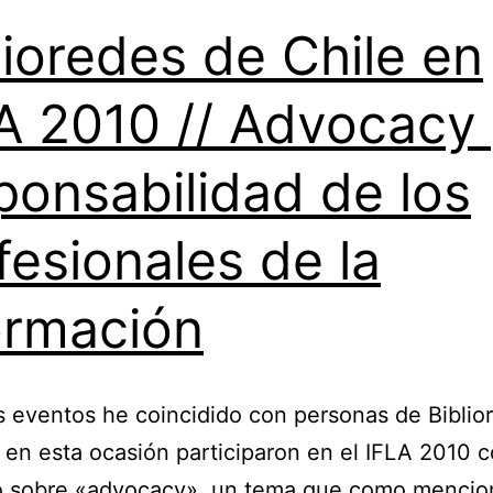
lioredes de Chile en
A 2010 // Advocacy 
ponsabilidad de los
fesionales de la
ormación
s eventos he coincidido con personas de Biblio
y en esta ocasión participaron en el IFLA 2010 
o sobre «advocacy», un tema que como mencio