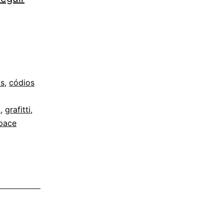
s
,
códios
a
,
grafitti
,
pace