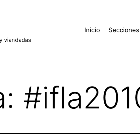
Inicio
Secciones
 y viandadas
a:
#ifla201