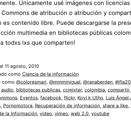
mente. Únicamente usé imágenes con licencias
 Commons de atribución o atribución y comparti
o es contenido libre. Puede descargarse la pre
cción multimedia en bibliotecas públicas colom
 a todxs lxs que comparten!
el
11 agosto, 2010
zado como
Ciencia de la información
do como
@coloresmari
,
@mmmmiguel
,
@ranaberden
,
#ifla2
,
audio
,
bibliotecas publicas
,
ccmixter
,
colombia
,
compartir 
commons
,
Eventos
,
facebook
,
flickr
,
Koyi k Utho
,
Luis Ángel
a
,
Pornomotora
,
Recuperación de información
,
share a like
,
e la Información
,
video
,
vimeo
,
web 2.0
,
youtube