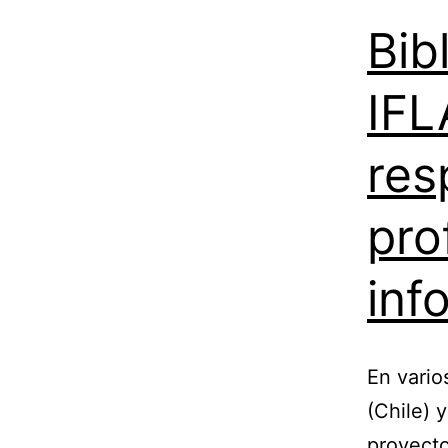
Bib
IFL
res
pro
inf
En vario
(Chile) 
proyect