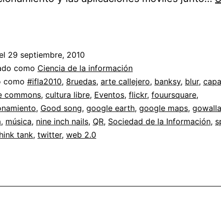
Ciudades
digitales
+
el
29 septiembre, 2010
Geoposicionamiento
zado como
Ciencia de la información
do como
#ifla2010
,
8ruedas
,
arte callejero
,
banksy
,
blur
,
capa
ve commons
,
cultura libre
,
Eventos
,
flickr
,
fouursquare
,
onamiento
,
Good song
,
google earth
,
google maps
,
gowall
a
,
música
,
nine inch nails
,
QR
,
Sociedad de la Información
,
s
hink tank
,
twitter
,
web 2.0