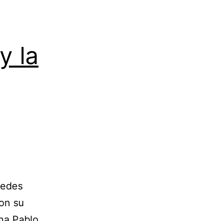
y la
redes
con su
na Pablo