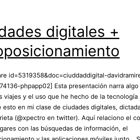
dades digitales +
posicionamiento
are id=5319358&doc=ciuddaddigital-davidramir
74136-phpapp02] Esta presentación narra algo
s viajes y el uso que he hecho de la tecnología 
 esto en mi clase de ciudades digitales, dictad
rieta (@xpectro en twitter). Aquí relaciono el c
ugares con las búsquedas de información, el
ionamiento y las aplicaciones móviles junto…
S