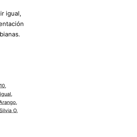
r igual,
sentación
bianas.
010
,
igual
,
 Arango
,
Silvia O
,