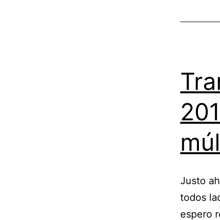
Tra
201
múl
Justo ah
todos la
espero r