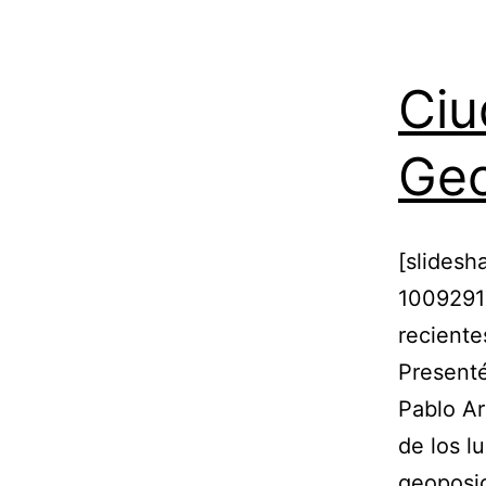
Ciu
Geo
[slidesh
1009291
reciente
Presenté
Pablo Ar
de los l
geoposic