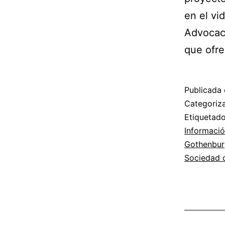
en el vi
Advocacy
que ofr
Publicada 
Categori
Etiqueta
Informaci
Gothenbur
Sociedad d