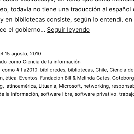
deo, todavía no tiene una traducción al español 
 en bibliotecas consiste, según lo entendí, en
Biblioredes
ece el gobierno…
Seguir leyendo
de
Chile
el
15 agosto, 2010
en
zado como
Ciencia de la información
IFLA
do como
#ifla2010
,
biblioredes
,
bibliotecas
,
Chile
,
Ciencia de
ón
,
ética
,
Eventos
,
Fundación Bill & Melinda Gates
,
Goteborg
2010
g
,
latinoamérica
,
Lituania
,
Microsoft
,
networking
,
responsab
//
e la Información
,
software libre
,
software privativo
,
trabaj
Advocacy
y
la
responsabilidad