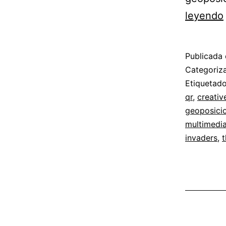
leyendo
Publicada 
Categori
Etiqueta
qr
,
creati
geoposici
multimedi
invaders
,
t