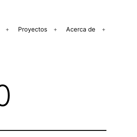
Proyectos
Acerca de
Abrir
Abrir
Abrir
el
el
el
menú
menú
menú
0