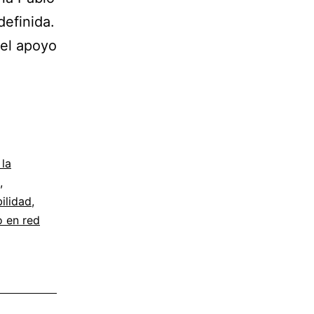
definida.
 el apoyo
 la
,
ilidad
,
o en red