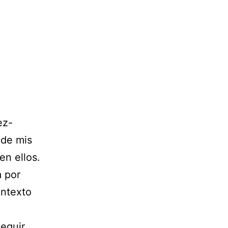
ez-
 de mis
en ellos.
a por
ontexto
eguir