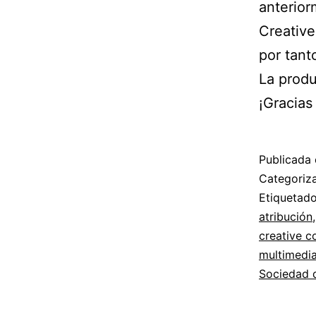
anterior
Creative
por tant
La produ
¡Gracias
Publicada 
Categori
Etiqueta
atribución
creative 
multimedi
Sociedad d