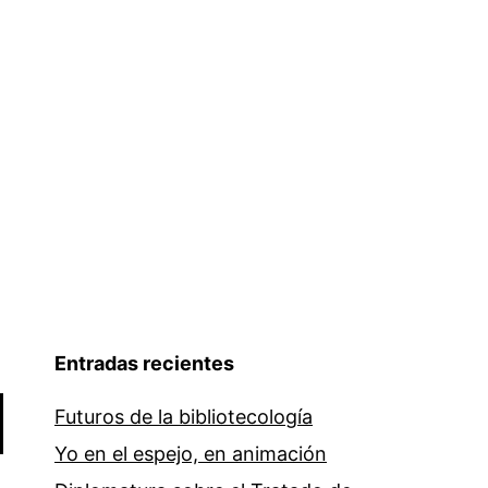
la
responsabilidad
de
los
profesionales
de
la
información
Entradas recientes
Futuros de la bibliotecología
Yo en el espejo, en animación