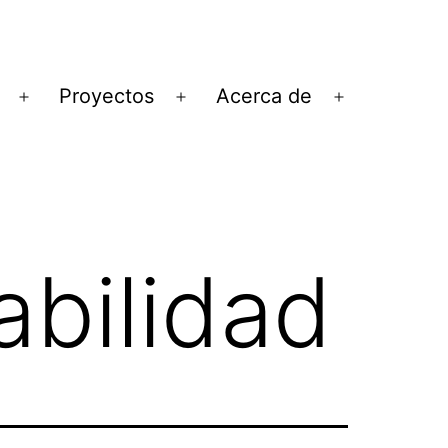
Proyectos
Acerca de
Abrir
Abrir
Abrir
el
el
el
menú
menú
menú
abilidad