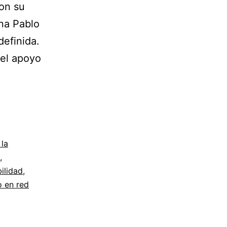
con su
na Pablo
definida.
 el apoyo
 la
,
ilidad
,
o en red