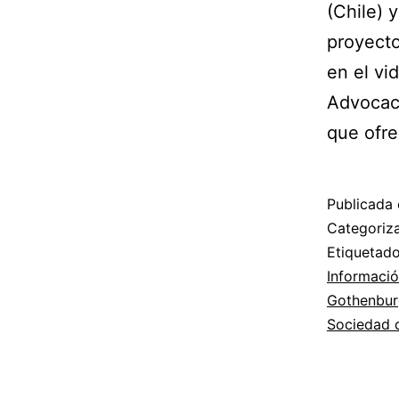
(Chile) 
proyect
en el vi
Advocacy
que ofr
Publicada 
Categori
Etiqueta
Informaci
Gothenbur
Sociedad d