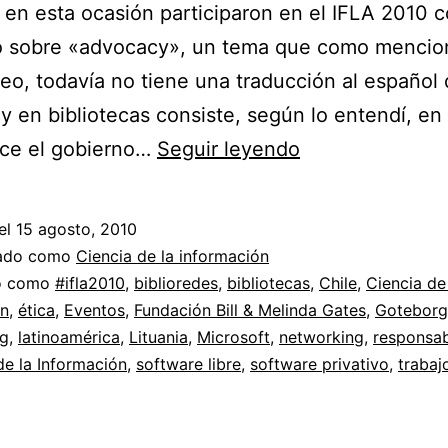
y en esta ocasión participaron en el IFLA 2010 
o sobre «advocacy», un tema que como mencio
deo, todavía no tiene una traducción al español 
 en bibliotecas consiste, según lo entendí, en
Biblioredes
ece el gobierno…
Seguir leyendo
de
Chile
el
15 agosto, 2010
en
zado como
Ciencia de la información
IFLA
do como
#ifla2010
,
biblioredes
,
bibliotecas
,
Chile
,
Ciencia de
ón
,
ética
,
Eventos
,
Fundación Bill & Melinda Gates
,
Goteborg
2010
g
,
latinoamérica
,
Lituania
,
Microsoft
,
networking
,
responsab
//
e la Información
,
software libre
,
software privativo
,
trabaj
Advocacy
y