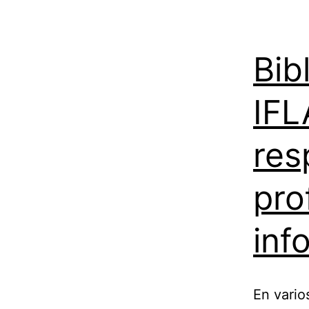
Bib
IFL
res
pro
inf
En vario