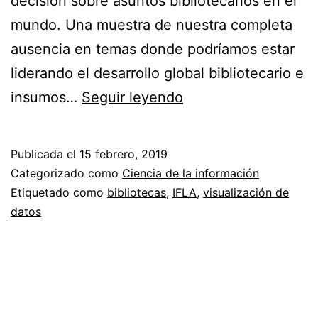
decisión sobre asuntos bibliotecarios en el
mundo. Una muestra de nuestra completa
ausencia en temas donde podríamos estar
liderando el desarrollo global bibliotecario e
La
insumos…
Seguir leyendo
toma
de
Publicada el
15 febrero, 2019
decisiones
Categorizado como
Ciencia de la información
latina
Etiquetado como
bibliotecas
,
IFLA
,
visualización de
datos
en
el
mundo
bibliotecario