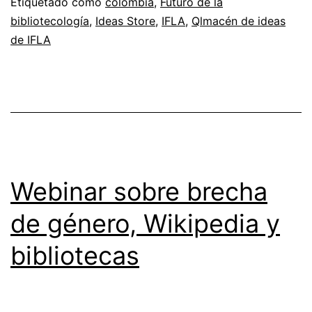
Etiquetado como
colombia
,
Futuro de la
bibliotecología
,
Ideas Store
,
IFLA
,
Qlmacén de ideas
de IFLA
Webinar sobre brecha
de género, Wikipedia y
bibliotecas