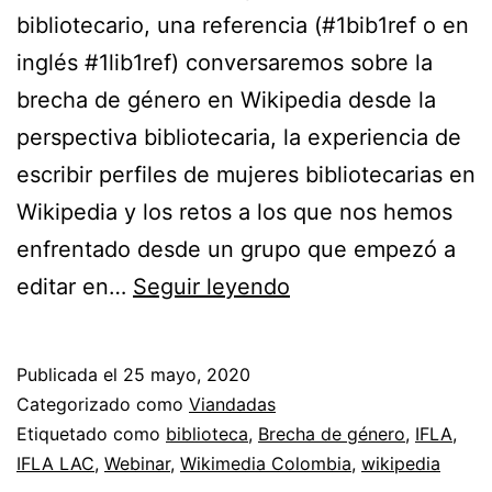
bibliotecario, una referencia (#1bib1ref o en
inglés #1lib1ref) conversaremos sobre la
brecha de género en Wikipedia desde la
perspectiva bibliotecaria, la experiencia de
escribir perfiles de mujeres bibliotecarias en
Wikipedia y los retos a los que nos hemos
enfrentado desde un grupo que empezó a
Webinar
editar en…
Seguir leyendo
sobre
brecha
Publicada el
25 mayo, 2020
de
Categorizado como
Viandadas
género,
Etiquetado como
biblioteca
,
Brecha de género
,
IFLA
,
IFLA LAC
,
Webinar
,
Wikimedia Colombia
,
wikipedia
Wikipedia