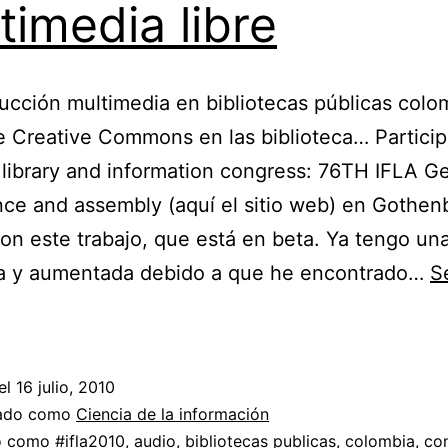
timedia libre
ucción multimedia en bibliotecas públicas colo
e Creative Commons en las biblioteca… Partici
 library and information congress: 76TH IFLA G
ce and assembly (aquí el sitio web) en Gothen
on este trabajo, que está en beta. Ya tengo un
a y aumentada debido a que he encontrado…
S
“La
producción
multimedia
el
16 julio, 2010
en
zado como
Ciencia de la información
bibliotecas
do como
#ifla2010
,
audio
,
bibliotecas publicas
,
colombia
,
co