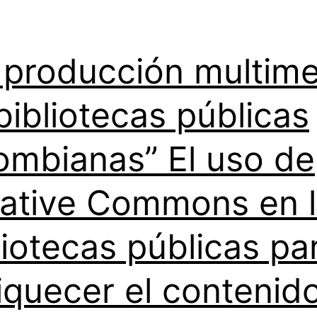
 producción multim
bibliotecas públicas
ombianas” El uso de
ative Commons en 
liotecas públicas pa
iquecer el contenid