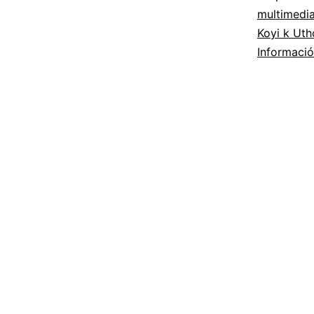
multimedia
Koyi k Uth
Informaci