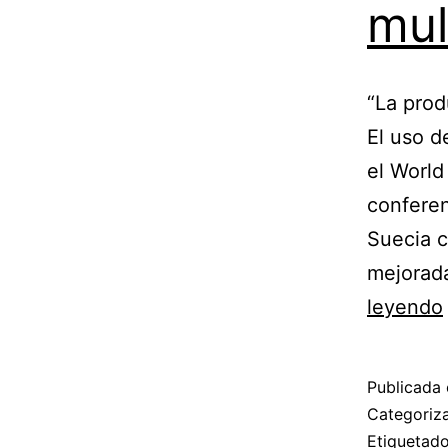
mul
“La prod
El uso d
el World
conferen
Suecia c
mejorad
leyendo
Publicada 
Categori
Etiqueta