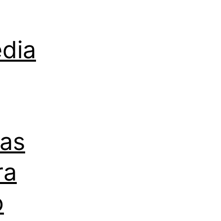
edia
las
ra
o