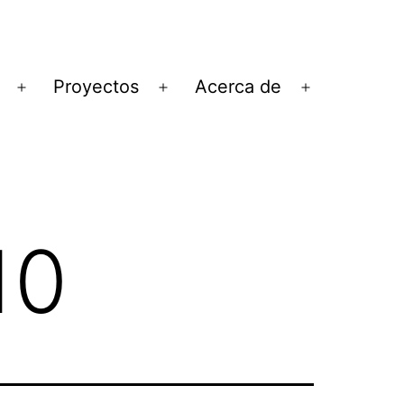
Proyectos
Acerca de
Abrir
Abrir
Abrir
el
el
el
menú
menú
menú
10