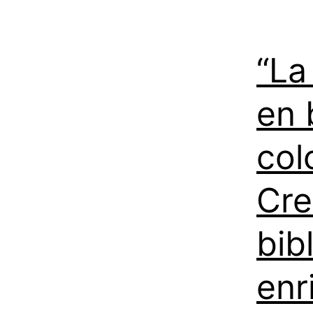
“La
en 
col
Cre
bib
enr