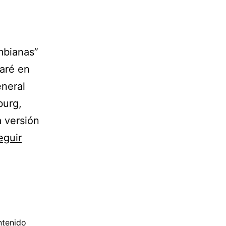
mbianas”
paré en
eneral
burg,
a versión
eguir
ntenido