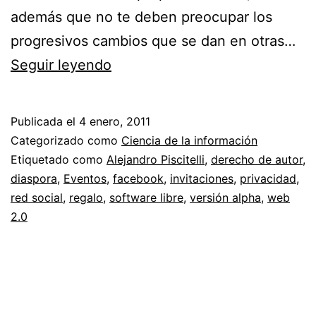
además que no te deben preocupar los
progresivos cambios que se dan en otras…
Probando
Seguir leyendo
Diaspora
//
Publicada el
4 enero, 2011
Regalo
Categorizado como
Ciencia de la información
3
Etiquetado como
Alejandro Piscitelli
,
derecho de autor
,
diaspora
,
Eventos
,
facebook
,
invitaciones
,
privacidad
,
invitaciones
red social
,
regalo
,
software libre
,
versión alpha
,
web
a
2.0
la
red
social
abierta