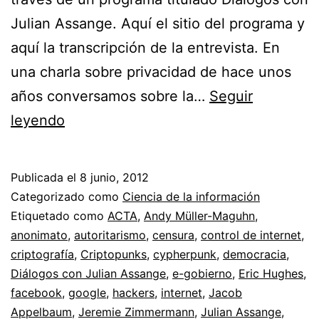
Julian Assange. Aquí el sitio del programa y
aquí la transcripción de la entrevista. En
una charla sobre privacidad de hace unos
años conversamos sobre la…
Seguir
Diálogos
leyendo
con
Julian
Publicada el
8 junio, 2012
Assange
Categorizado como
Ciencia de la información
sobre
Etiquetado como
ACTA
,
Andy Müller-Maguhn
,
anonimato
,
autoritarismo
,
censura
,
control de internet
,
privacidad,
criptografía
,
Criptopunks
,
cypherpunk
,
democracia
,
ciberguerra
Diálogos con Julian Assange
,
e-gobierno
,
Eric Hughes
,
e
facebook
,
google
,
hackers
,
internet
,
Jacob
Appelbaum
internet
,
Jeremie Zimmermann
,
Julian Assange
,