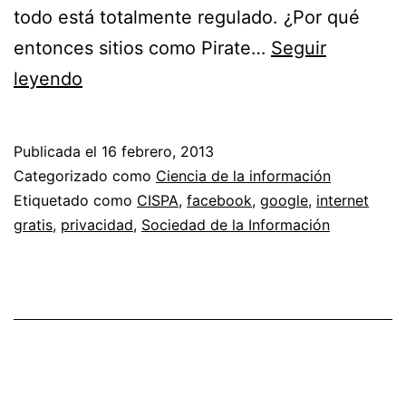
todo está totalmente regulado. ¿Por qué
entonces sitios como Pirate…
Seguir
Respuesta
leyendo
a
«El
Publicada el
16 febrero, 2013
pene
Categorizado como
Ciencia de la información
en
Etiquetado como
CISPA
,
facebook
,
google
,
internet
gratis
,
privacidad
,
Sociedad de la Información
el
avispero»
de
Carlos
Granés