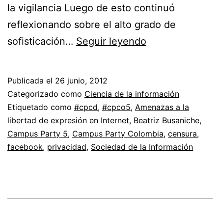
la vigilancia Luego de esto continuó
reflexionando sobre el alto grado de
Amenazas
sofisticación…
Seguir leyendo
a
la
Publicada el
26 junio, 2012
libertad
Categorizado como
Ciencia de la información
de
Etiquetado como
#cpcd
,
#cpco5
,
Amenazas a la
libertad de expresión en Internet
,
Beatriz Busaniche
,
expresión
Campus Party 5
,
Campus Party Colombia
,
censura
,
en
facebook
,
privacidad
,
Sociedad de la Información
Internet,
Beatriz
Busaniche