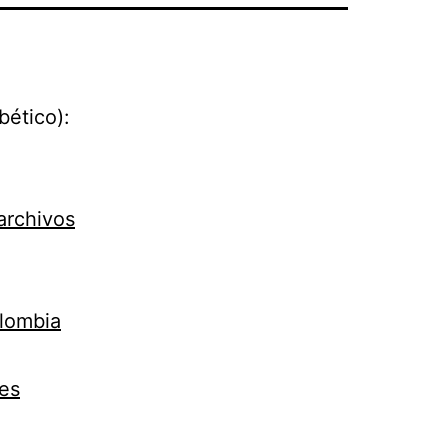
bético):
archivos
olombia
es