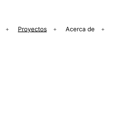
Proyectos
Acerca de
Abrir
Abrir
Abrir
el
el
el
menú
menú
menú