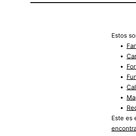
Estos so
Fa
Car
For
Fu
Cal
Map
Red
Este es 
encontra