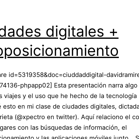
dades digitales +
posicionamiento
are id=5319358&doc=ciuddaddigital-davidramir
74136-phpapp02] Esta presentación narra algo
s viajes y el uso que he hecho de la tecnología 
 esto en mi clase de ciudades digitales, dictad
rieta (@xpectro en twitter). Aquí relaciono el c
ugares con las búsquedas de información, el
ionamiento y las aplicaciones móviles junto…
S