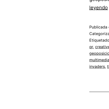
leyendo
Publicada 
Categori
Etiqueta
qr
,
creati
geoposici
multimedi
invaders
,
t