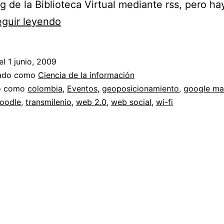
g de la Biblioteca Virtual mediante rss, pero ha
Herramientas
guir leyendo
web
2.0
el
1 junio, 2009
en
zado como
Ciencia de la información
educación
do como
colombia
,
Eventos
,
geoposicionamiento
,
google ma
loodle
,
transmilenio
,
web 2.0
,
web social
,
wi-fi
//
Web
2.0
en
la
Uniminuto