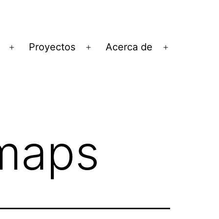
Proyectos
Acerca de
Abrir
Abrir
Abrir
el
el
el
menú
menú
menú
maps