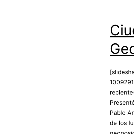
Ciu
Geo
[slidesh
1009291
reciente
Presenté
Pablo Ar
de los l
geoposic