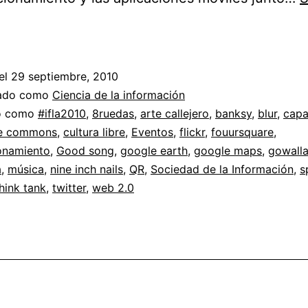
Ciudades
digitales
+
el
29 septiembre, 2010
Geoposicionamiento
zado como
Ciencia de la información
do como
#ifla2010
,
8ruedas
,
arte callejero
,
banksy
,
blur
,
capa
ve commons
,
cultura libre
,
Eventos
,
flickr
,
fouursquare
,
onamiento
,
Good song
,
google earth
,
google maps
,
gowall
a
,
música
,
nine inch nails
,
QR
,
Sociedad de la Información
,
s
hink tank
,
twitter
,
web 2.0