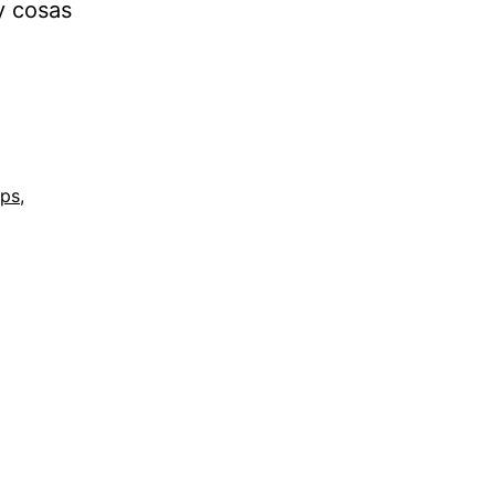
y cosas
ps
,