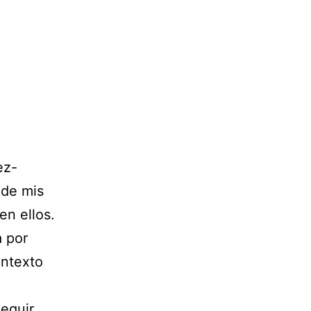
ez-
 de mis
en ellos.
a por
ontexto
eguir