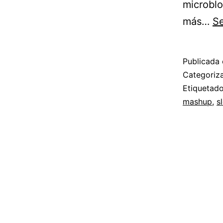
microblo
más…
Se
Publicada 
Categori
Etiqueta
mashup
,
s