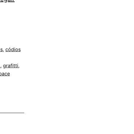
s
,
códios
a
,
grafitti
,
pace