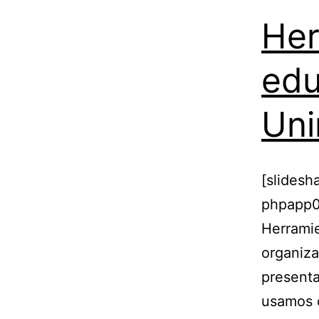
Her
edu
Uni
[slides
phpapp02
Herramie
organiza
presenta
usamos c