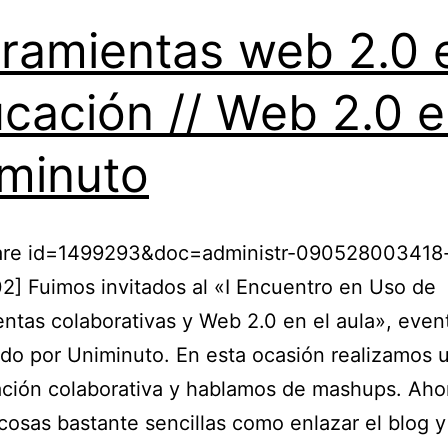
ramientas web 2.0 
cación // Web 2.0 e
minuto
hare id=1499293&doc=administr-090528003418
] Fuimos invitados al «I Encuentro en Uso de
ntas colaborativas y Web 2.0 en el aula», even
do por Uniminuto. En esta ocasión realizamos 
ción colaborativa y hablamos de mashups. Aho
osas bastante sencillas como enlazar el blog y