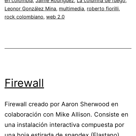
en colombia
,
Jaime Rodriguez
,
La columna de fuego
,
Leonor González Mina
,
multimedia
,
roberto fiorilli
,
rock colombiano
,
web 2.0
Firewall
Firewall creado por Aaron Sherwood en
colaboración con Mike Allison. Consiste en
una instalación interactiva compuesta por
una hoja estirada de spandex (Elastano)