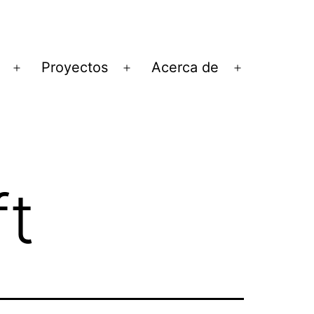
Proyectos
Acerca de
Abrir
Abrir
Abrir
el
el
el
menú
menú
menú
ft