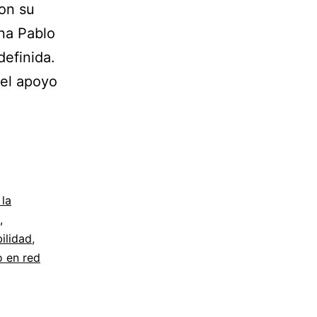
con su
na Pablo
definida.
 el apoyo
 la
,
ilidad
,
o en red