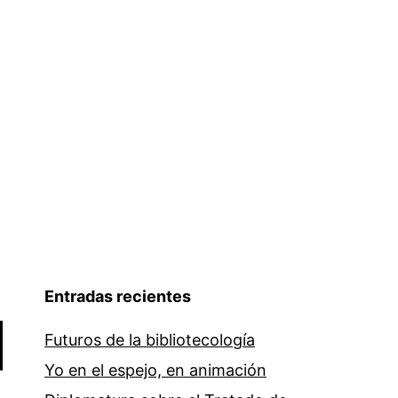
la
responsabilidad
de
los
profesionales
de
la
información
Entradas recientes
Futuros de la bibliotecología
Yo en el espejo, en animación