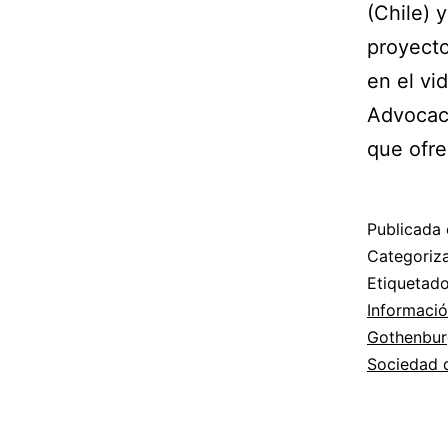
(Chile) 
proyect
en el vi
Advocacy
que ofr
Publicada 
Categori
Etiqueta
Informaci
Gothenbur
Sociedad d