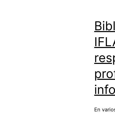
Bib
IFL
res
pro
inf
En vario