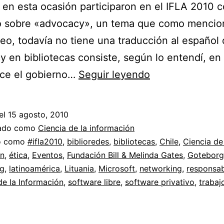
y en esta ocasión participaron en el IFLA 2010 
o sobre «advocacy», un tema que como mencio
deo, todavía no tiene una traducción al español 
 en bibliotecas consiste, según lo entendí, en
Biblioredes
ece el gobierno…
Seguir leyendo
de
Chile
el
15 agosto, 2010
en
zado como
Ciencia de la información
IFLA
do como
#ifla2010
,
biblioredes
,
bibliotecas
,
Chile
,
Ciencia de
ón
,
ética
,
Eventos
,
Fundación Bill & Melinda Gates
,
Goteborg
2010
g
,
latinoamérica
,
Lituania
,
Microsoft
,
networking
,
responsab
//
e la Información
,
software libre
,
software privativo
,
trabaj
Advocacy
y