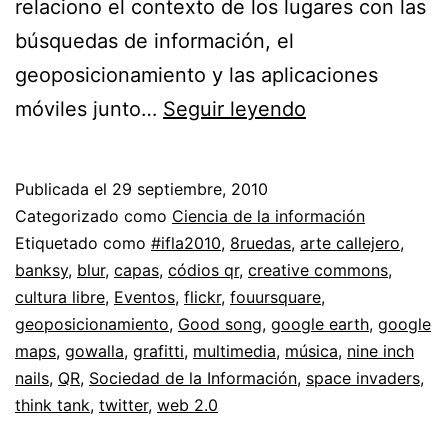
relaciono el contexto de los lugares con las
búsquedas de información, el
geoposicionamiento y las aplicaciones
Ciudades
móviles junto…
Seguir leyendo
digitales
+
Publicada el
29 septiembre, 2010
Geoposicionam
Categorizado como
Ciencia de la información
Etiquetado como
#ifla2010
,
8ruedas
,
arte callejero
,
banksy
,
blur
,
capas
,
códios qr
,
creative commons
,
cultura libre
,
Eventos
,
flickr
,
fouursquare
,
geoposicionamiento
,
Good song
,
google earth
,
google
maps
,
gowalla
,
grafitti
,
multimedia
,
música
,
nine inch
nails
,
QR
,
Sociedad de la Información
,
space invaders
,
think tank
,
twitter
,
web 2.0