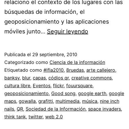
relaciono el contexto de los lugares con las
búsquedas de información, el
geoposicionamiento y las aplicaciones
Ciudades
móviles junto…
Seguir leyendo
digitales
+
Publicada el
29 septiembre, 2010
Geoposicionam
Categorizado como
Ciencia de la información
Etiquetado como
#ifla2010
,
8ruedas
,
arte callejero
,
banksy
,
blur
,
capas
,
códios qr
,
creative commons
,
cultura libre
,
Eventos
,
flickr
,
fouursquare
,
geoposicionamiento
,
Good song
,
google earth
,
google
maps
,
gowalla
,
grafitti
,
multimedia
,
música
,
nine inch
nails
,
QR
,
Sociedad de la Información
,
space invaders
,
think tank
,
twitter
,
web 2.0