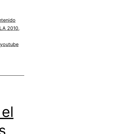
ntenido
FLA 2010
,
youtube
el
s,