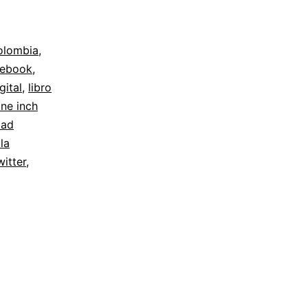
olombia
,
cebook
,
gital
,
libro
ine inch
dad
la
witter
,