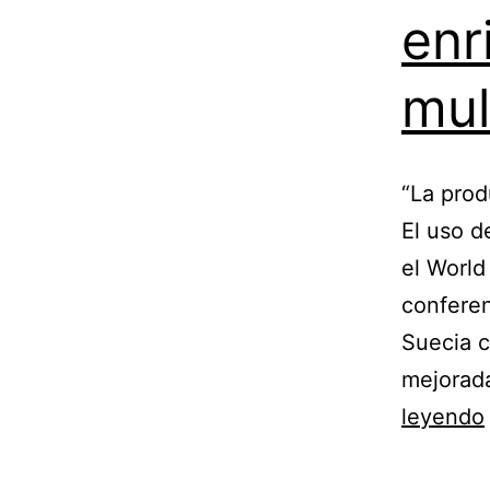
enr
mul
“La prod
El uso d
el World
conferen
Suecia c
mejorad
leyendo