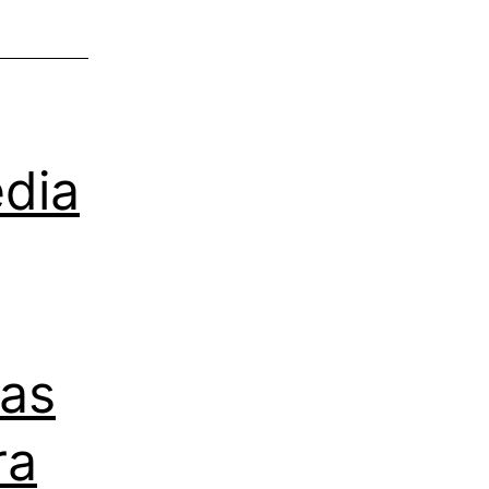
edia
las
ra