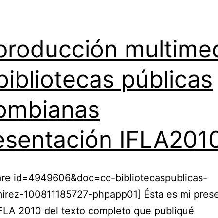
producción multime
bibliotecas públicas
ombianas
esentación IFLA201
hare id=4949606&doc=cc-bibliotecaspublicas-
mirez-100811185727-phpapp01] Ésta es mi pres
IFLA 2010 del texto completo que publiqué