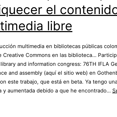
iquecer el contenid
timedia libre
ucción multimedia en bibliotecas públicas colo
e Creative Commons en las biblioteca… Partici
 library and information congress: 76TH IFLA G
ce and assembly (aquí el sitio web) en Gothen
on este trabajo, que está en beta. Ya tengo un
a y aumentada debido a que he encontrado…
S
“La
producción