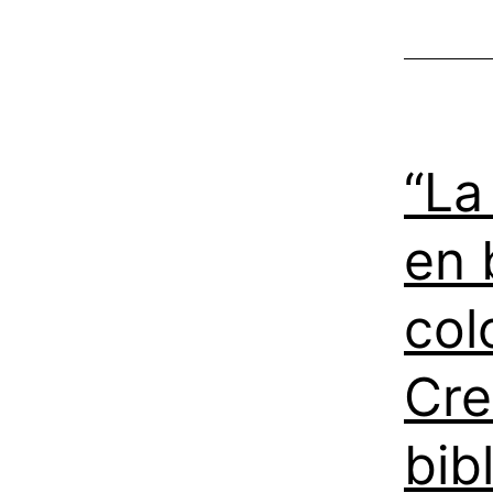
“La
en 
col
Cre
bib