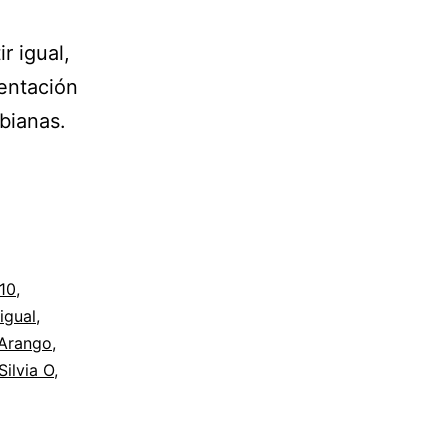
r igual,
sentación
bianas.
010
,
igual
,
 Arango
,
Silvia O
,