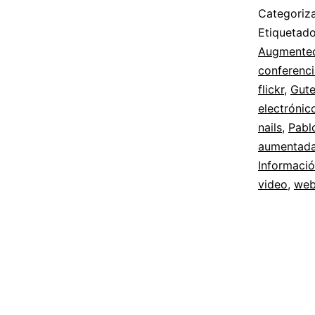
Categori
Etiqueta
Augmented
conferenci
flickr
,
Gut
electrónic
nails
,
Pabl
aumentad
Informaci
video
,
web