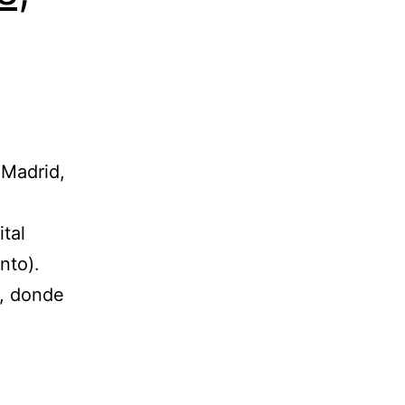
 Madrid,
tal
nto).
», donde