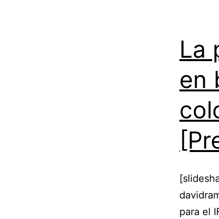
La 
en 
col
[Pr
[slides
davidra
para el 