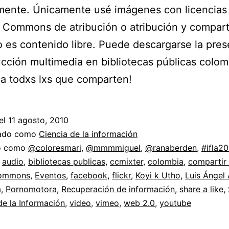
mente. Únicamente usé imágenes con licencias
 Commons de atribución o atribución y comparti
o es contenido libre. Puede descargarse la pre
cción multimedia en bibliotecas públicas colom
 a todxs lxs que comparten!
el
11 agosto, 2010
zado como
Ciencia de la información
do como
@coloresmari
,
@mmmmiguel
,
@ranaberden
,
#ifla2
,
audio
,
bibliotecas publicas
,
ccmixter
,
colombia
,
compartir 
commons
,
Eventos
,
facebook
,
flickr
,
Koyi k Utho
,
Luis Ángel
a
,
Pornomotora
,
Recuperación de información
,
share a like
,
e la Información
,
video
,
vimeo
,
web 2.0
,
youtube