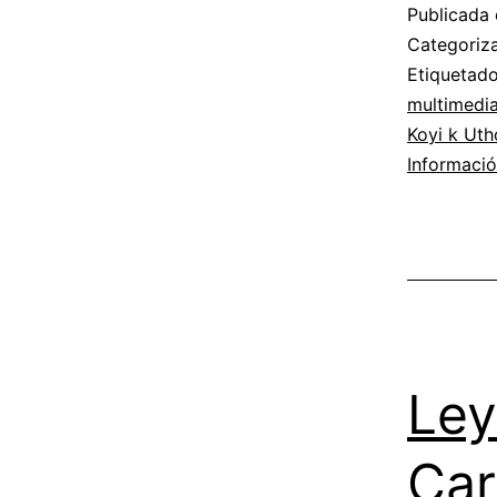
Publicada 
Categori
Etiqueta
multimedia
Koyi k Uth
Informaci
Ley
Car