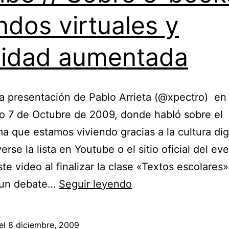
para
dos virtuales y
enriquecer
lidad aumentada
el
contenido
multimedia
la presentación de Pablo Arrieta (@xpectro) en
libre
o 7 de Octubre de 2009, donde habló sobre el
a que estamos viviendo gracias a la cultura digi
rse la lista en Youtube o el sitio oficial del eve
te video al finalizar la clase «Textos escolares
Leyendo
 un debate…
Seguir leyendo
pixeles
desde
el
8 diciembre, 2009