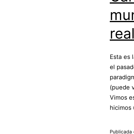
mun
rea
Esta es 
el pasad
paradigm
(puede ve
Vimos es
hicimos
Publicada 