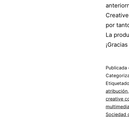
anterior
Creative
por tant
La produ
¡Gracias
Publicada 
Categori
Etiqueta
atribución
creative 
multimedi
Sociedad d