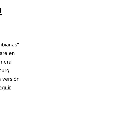
o
mbianas”
paré en
eneral
burg,
a versión
eguir