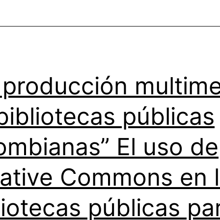
 producción multim
bibliotecas públicas
ombianas” El uso de
ative Commons en 
liotecas públicas pa