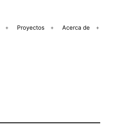
Proyectos
Acerca de
Abrir
Abrir
Abrir
el
el
el
menú
menú
menú