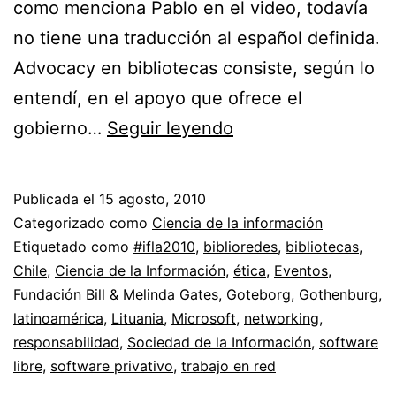
como menciona Pablo en el video, todavía
no tiene una traducción al español definida.
Advocacy en bibliotecas consiste, según lo
entendí, en el apoyo que ofrece el
Biblioredes
gobierno…
Seguir leyendo
de
Chile
Publicada el
15 agosto, 2010
en
Categorizado como
Ciencia de la información
IFLA
Etiquetado como
#ifla2010
,
biblioredes
,
bibliotecas
,
Chile
,
Ciencia de la Información
,
ética
,
Eventos
,
2010
Fundación Bill & Melinda Gates
,
Goteborg
,
Gothenburg
,
//
latinoamérica
,
Lituania
,
Microsoft
,
networking
,
Advocacy
responsabilidad
,
Sociedad de la Información
,
software
libre
,
software privativo
,
trabajo en red
y