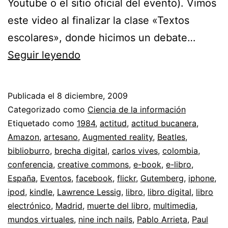
Youtube o el sitio oficial del evento). Vimos
este video al finalizar la clase «Textos
escolares», donde hicimos un debate…
Leyendo
Seguir leyendo
pixeles
desde
Publicada el
8 diciembre, 2009
el
Categorizado como
Ciencia de la información
Caribe
Etiquetado como
1984
,
actitud
,
actitud bucanera
,
Amazon
,
artesano
,
Augmented reality
,
Beatles
,
//
biblioburro
,
brecha digital
,
carlos vives
,
colombia
,
Sobre
conferencia
,
creative commons
,
e-book
,
e-libro
,
e-
España
,
Eventos
,
facebook
,
flickr
,
Gutemberg
,
iphone
,
ipod
,
kindle
,
Lawrence Lessig
books,
,
libro
,
libro digital
,
libro
electrónico
,
Madrid
,
muerte del libro
,
multimedia
,
mundos
mundos virtuales
,
nine inch nails
,
Pablo Arrieta
,
Paul
virtuales