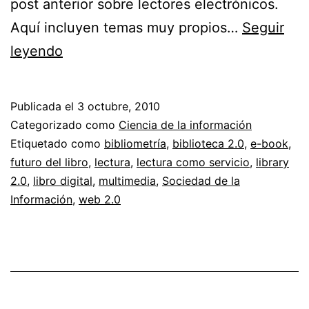
post anterior sobre lectores electrónicos.
Aquí incluyen temas muy propios…
Seguir
El
leyendo
futuro
del
Publicada el
3 octubre, 2010
libro
Categorizado como
Ciencia de la información
//
Etiquetado como
bibliometría
,
biblioteca 2.0
,
e-book
,
futuro del libro
,
lectura
,
lectura como servicio
,
library
Bibliometría
2.0
,
libro digital
,
multimedia
,
Sociedad de la
y
Información
,
web 2.0
e-
books