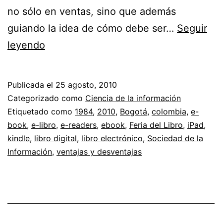
no sólo en ventas, sino que además
guiando la idea de cómo debe ser…
Seguir
Libros
leyendo
digitales,
tablets
Publicada el
25 agosto, 2010
y
Categorizado como
Ciencia de la información
demás
Etiquetado como
1984
,
2010
,
Bogotá
,
colombia
,
e-
book
,
e-libro
,
e-readers
,
ebook
,
Feria del Libro
,
iPad
,
//
kindle
,
libro digital
,
libro electrónico
,
Sociedad de la
¿Estamos
Información
,
ventajas y desventajas
listos
para
los
e-