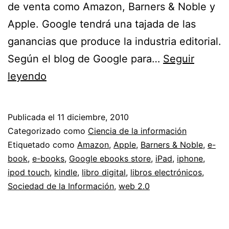
de venta como Amazon, Barners & Noble y
Apple. Google tendrá una tajada de las
ganancias que produce la industria editorial.
Según el blog de Google para…
Seguir
Google
leyendo
lanza
eBookstore
Publicada el
11 diciembre, 2010
Categorizado como
Ciencia de la información
Etiquetado como
Amazon
,
Apple
,
Barners & Noble
,
e-
book
,
e-books
,
Google ebooks store
,
iPad
,
iphone
,
ipod touch
,
kindle
,
libro digital
,
libros electrónicos
,
Sociedad de la Información
,
web 2.0