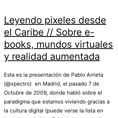
Readers?
Leyendo pixeles desde
el Caribe // Sobre e-
books, mundos virtuales
y realidad aumentada
Esta es la presentación de Pablo Arrieta
(@xpectro) en Madrid, el pasado 7 de
Octubre de 2009, donde habló sobre el
paradigma que estamos viviendo gracias a
la cultura digital (puede verse la lista en