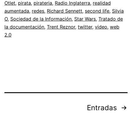
Otlet
,
pirata
,
pirateria
,
Radio Inglaterra
,
realidad
y
aumentada
,
redes
,
Richard Sennett
,
second life
,
Silvia
O
,
Sociedad de la Información
,
Star Wars
,
Tratado de
realidad
la documentación
,
Trent Reznor
,
twitter
,
video
,
web
aumentada
2.0
Paginación
Entradas
de