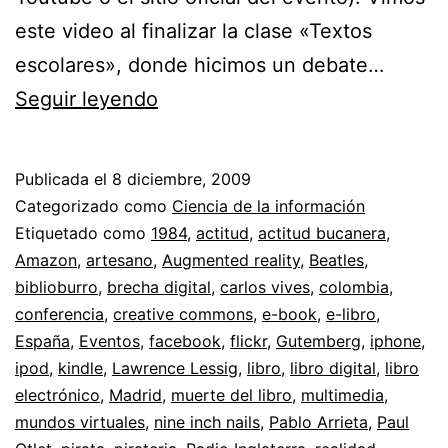
este video al finalizar la clase «Textos
escolares», donde hicimos un debate…
Leyendo
Seguir leyendo
pixeles
desde
Publicada el
8 diciembre, 2009
el
Categorizado como
Ciencia de la información
Caribe
Etiquetado como
1984
,
actitud
,
actitud bucanera
,
Amazon
,
artesano
,
Augmented reality
,
Beatles
,
//
biblioburro
,
brecha digital
,
carlos vives
,
colombia
,
Sobre
conferencia
,
creative commons
,
e-book
,
e-libro
,
e-
España
,
Eventos
,
facebook
,
flickr
,
Gutemberg
,
iphone
,
ipod
,
kindle
,
Lawrence Lessig
books,
,
libro
,
libro digital
,
libro
electrónico
,
Madrid
,
muerte del libro
,
multimedia
,
mundos
mundos virtuales
,
nine inch nails
,
Pablo Arrieta
,
Paul
virtuales