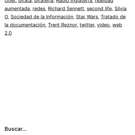
Otlet
,
pirata
,
pirateria
,
Radio Inglaterra
,
realidad
y
aumentada
,
redes
,
Richard Sennett
,
second life
,
Silvia
O
,
Sociedad de la Información
,
Star Wars
,
Tratado de
realidad
la documentación
,
Trent Reznor
,
twitter
,
video
,
web
aumentada
2.0
Buscar...