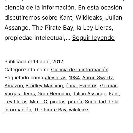
ciencia de la información. En esta ocasión
discutiremos sobre Kant, Wikileaks, Julian
Assange, The Pirate Bay, la Ley Lleras,
Ética
propiedad intelectual,…
Seguir leyendo
y
Cienci
Publicada el
19 abril, 2012
de
Categorizado como
Ciencia de la información
la
Etiquetado como
#leylleras
,
1984
,
Aaron Swartz
,
Amazon
,
Bradley Manning
,
ética
,
Eventos
,
Germán
Inform
Vargas Lleras
,
Gran Hermano
,
Julian Assange
,
Kant
,
Ley Lleras
,
Min TIC
,
piratas
,
pitería
,
Sociedad de la
Información
,
The Pirate Bay
,
wikileaks