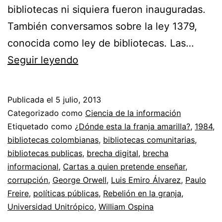
bibliotecas ni siquiera fueron inauguradas.
También conversamos sobre la ley 1379,
conocida como ley de bibliotecas. Las…
Conversando
Seguir leyendo
sobre
bibliotecas
Publicada el
5 julio, 2013
públicas
Categorizado como
Ciencia de la información
y
Etiquetado como
¿Dónde esta la franja amarilla?
,
1984
,
bibliotecas colombianas
,
bibliotecas comunitarias
,
bibliotecas
bibliotecas publicas
,
brecha digital
,
brecha
comunitarias
informacional
,
Cartas a quien pretende enseñar
,
corrupción
,
George Orwell
,
Luis Emiro Álvarez
,
Paulo
Freire
,
políticas públicas
,
Rebelión en la granja
,
Universidad Unitrópico
,
William Ospina