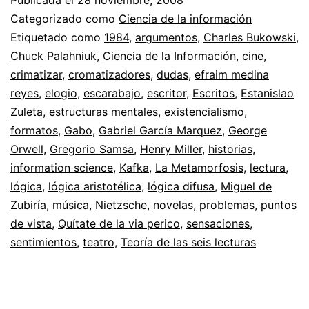
conceptos
Categorizado como
Ciencia de la información
Etiquetado como
1984
,
argumentos
,
Charles Bukowski
,
Chuck Palahniuk
,
Ciencia de la Información
,
cine
,
crimatizar
,
cromatizadores
,
dudas
,
efraim medina
reyes
,
elogio
,
escarabajo
,
escritor
,
Escritos
,
Estanislao
Zuleta
,
estructuras mentales
,
existencialismo
,
formatos
,
Gabo
,
Gabriel García Marquez
,
George
Orwell
,
Gregorio Samsa
,
Henry Miller
,
historias
,
information science
,
Kafka
,
La Metamorfosis
,
lectura
,
lógica
,
lógica aristotélica
,
lógica difusa
,
Miguel de
Zubiría
,
música
,
Nietzsche
,
novelas
,
problemas
,
puntos
de vista
,
Quítate de la via perico
,
sensaciones
,
sentimientos
,
teatro
,
Teoría de las seis lecturas