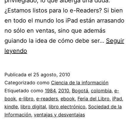
privilegiado, lo que alberga una duda:
¿Estamos listos para lo e-Readers? Si bien
en todo el mundo los iPad están arrasando
no sólo en ventas, sino que además
guiando la idea de cómo debe ser…
Seguir
Libros
leyendo
digitales,
tablets
Publicada el
25 agosto, 2010
y
Categorizado como
Ciencia de la información
demás
Etiquetado como
1984
,
2010
,
Bogotá
,
colombia
,
e-
book
,
e-libro
,
e-readers
,
ebook
,
Feria del Libro
,
iPad
,
//
kindle
,
libro digital
,
libro electrónico
,
Sociedad de la
¿Estamos
Información
,
ventajas y desventajas
listos
para