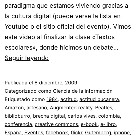
paradigma que estamos viviendo gracias a
la cultura digital (puede verse la lista en
Youtube o el sitio oficial del evento). Vimos
este video al finalizar la clase «Textos
escolares», donde hicimos un debate…
Leyendo
Seguir leyendo
pixeles
desde
Publicada el
8 diciembre, 2009
el
Categorizado como
Ciencia de la información
Caribe
Etiquetado como
1984
,
actitud
,
actitud bucanera
,
Amazon
,
artesano
,
Augmented reality
,
Beatles
,
//
biblioburro
,
brecha digital
,
carlos vives
,
colombia
,
Sobre
conferencia
,
creative commons
,
e-book
,
e-libro
,
e-
España
,
Eventos
,
facebook
,
flickr
,
Gutemberg
,
iphone
,