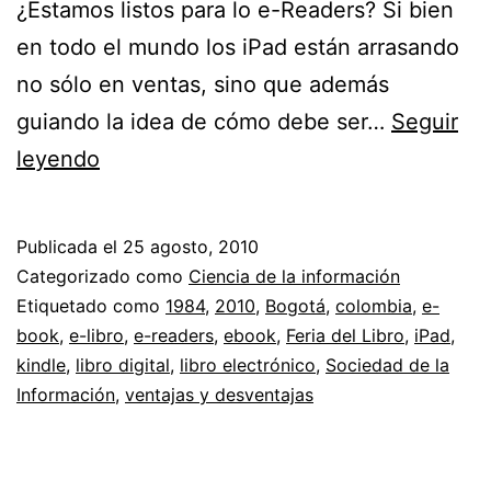
¿Estamos listos para lo e-Readers? Si bien
en todo el mundo los iPad están arrasando
no sólo en ventas, sino que además
guiando la idea de cómo debe ser…
Seguir
Libros
leyendo
digitales,
tablets
Publicada el
25 agosto, 2010
y
Categorizado como
Ciencia de la información
demás
Etiquetado como
1984
,
2010
,
Bogotá
,
colombia
,
e-
book
,
e-libro
,
e-readers
,
ebook
,
Feria del Libro
,
iPad
,
//
kindle
,
libro digital
,
libro electrónico
,
Sociedad de la
¿Estamos
Información
,
ventajas y desventajas
listos
para