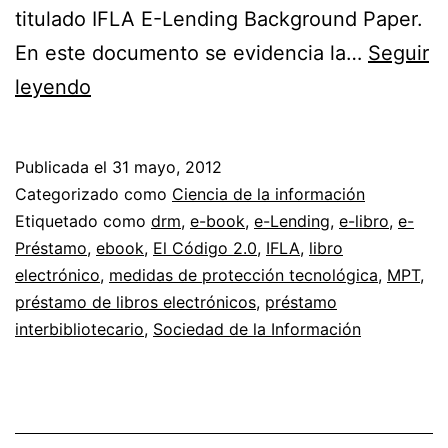
titulado IFLA E-Lending Background Paper.
En este documento se evidencia la…
Seguir
IFLA
leyendo
y
el
Publicada el
31 mayo, 2012
préstamo
Categorizado como
Ciencia de la información
electrónico
Etiquetado como
drm
,
e-book
,
e-Lending
,
e-libro
,
e-
Préstamo
,
ebook
,
El Código 2.0
,
IFLA
,
libro
de
electrónico
,
medidas de protección tecnológica
,
MPT
,
documentos
préstamo de libros electrónicos
,
préstamo
interbibliotecario
,
Sociedad de la Información