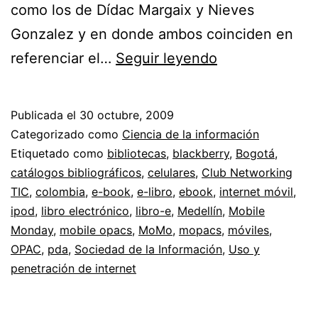
como los de Dídac Margaix y Nieves
Gonzalez y en donde ambos coinciden en
Convergencia
referenciar el…
Seguir leyendo
//
Pensando
Publicada el
30 octubre, 2009
en
Categorizado como
Ciencia de la información
OPACs
Etiquetado como
bibliotecas
,
blackberry
,
Bogotá
,
catálogos bibliográficos
,
celulares
,
Club Networking
para
TIC
,
colombia
,
e-book
,
e-libro
,
ebook
,
internet móvil
,
móviles
ipod
,
libro electrónico
,
libro-e
,
Medellín
,
Mobile
o
Monday
,
mobile opacs
,
MoMo
,
mopacs
,
móviles
,
OPAC
,
pda
,
Sociedad de la Información
mopacs
,
Uso y
penetración de internet