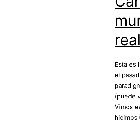
Car
mun
rea
Esta es 
el pasad
paradigm
(puede ve
Vimos es
hicimos