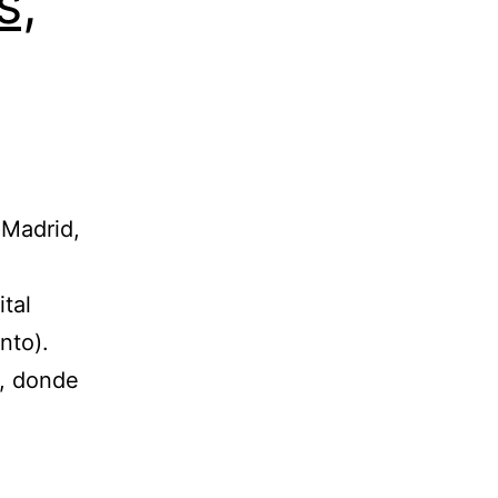
s,
 Madrid,
tal
nto).
», donde