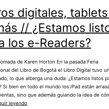
ros digitales, tablets
ás // ¿Estamos list
a los e-Readers?
omada de Karen Horton En la pasada Feria
ional del Libro de Bogotá el Libro Digital tuvo u
iado, lo que alberga una duda: ¿Estamos listos pa
 Si bien en todo el mundo los iPad están arra
ventas, sino que además guiando la idea de c
Libros
uir leyendo