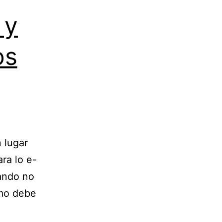
 y
os
n lugar
ra lo e-
sando no
ómo debe