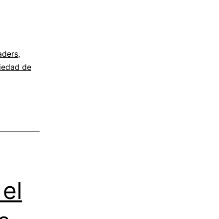
aders
,
iedad de
el