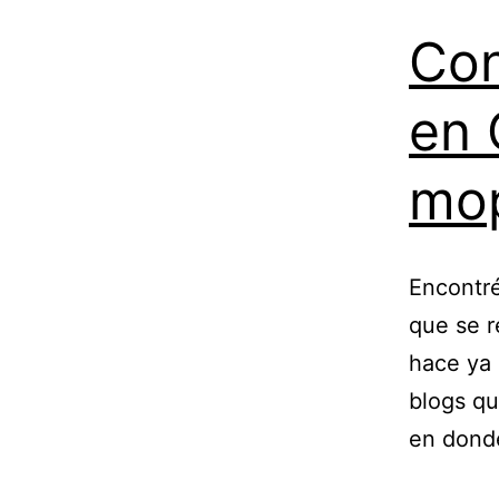
Con
en 
mo
Encontré
que se r
hace ya 
blogs qu
en dond