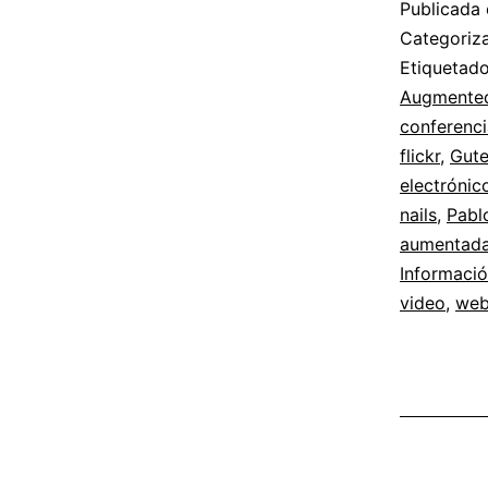
Publicada 
Categori
Etiqueta
Augmented
conferenci
flickr
,
Gut
electrónic
nails
,
Pabl
aumentad
Informaci
video
,
web