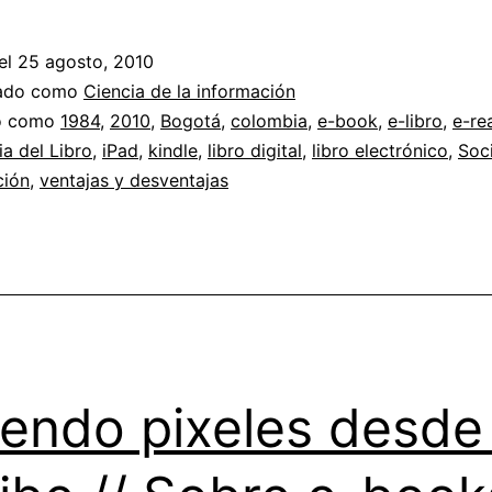
digitales,
tablets
el
25 agosto, 2010
y
zado como
Ciencia de la información
demás
do como
1984
,
2010
,
Bogotá
,
colombia
,
e-book
,
e-libro
,
e-re
ia del Libro
,
iPad
,
kindle
,
libro digital
,
libro electrónico
,
Soc
//
ción
,
ventajas y desventajas
¿Estamos
listos
para
los
e-
Readers?
endo pixeles desde 