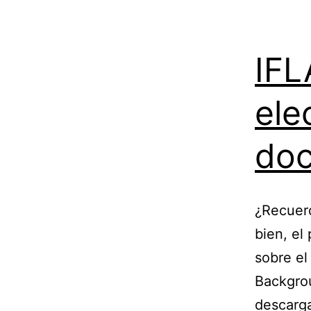
IFL
ele
do
¿Recuerd
bien, el
sobre el
Backgrou
descarga