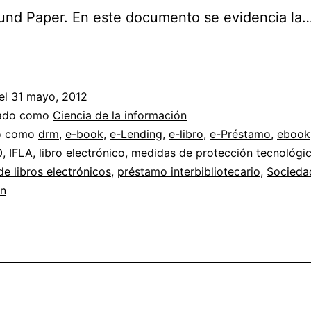
und Paper. En este documento se evidencia la
IFLA
y
el
el
31 mayo, 2012
préstamo
zado como
Ciencia de la información
electrónico
do como
drm
,
e-book
,
e-Lending
,
e-libro
,
e-Préstamo
,
ebook
0
,
IFLA
,
libro electrónico
,
medidas de protección tecnológi
de
e libros electrónicos
,
préstamo interbibliotecario
,
Socieda
documentos
ón