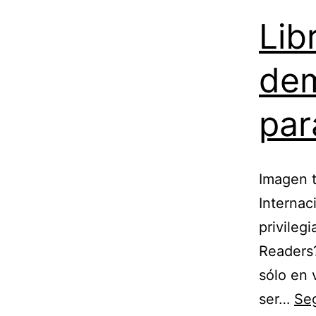
Lib
dem
par
Imagen t
Internac
privileg
Readers?
sólo en 
ser…
Seg