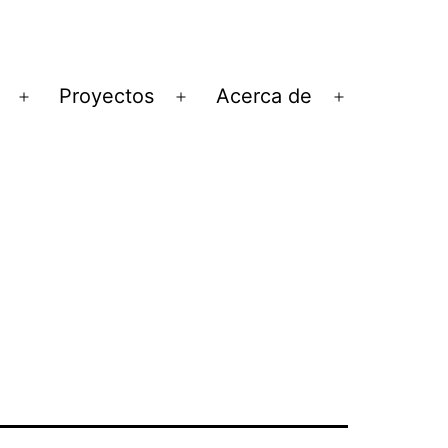
Proyectos
Acerca de
Abrir
Abrir
Abrir
el
el
el
menú
menú
menú