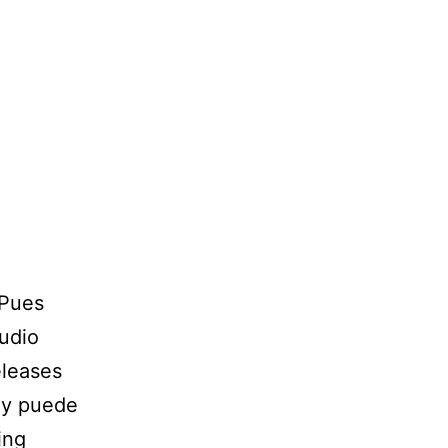
 Pues
udio
eleases
 y puede
ing