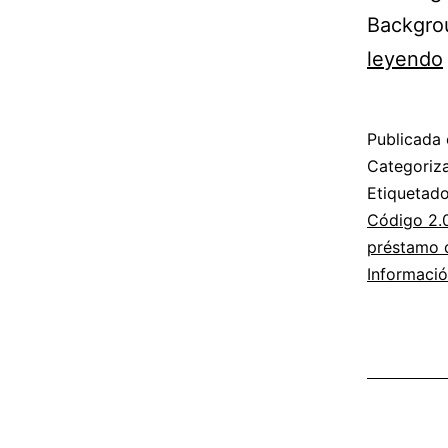
Backgro
leyendo
Publicada 
Categori
Etiqueta
Código 2.
préstamo d
Informaci