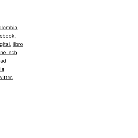
olombia
,
cebook
,
gital
,
libro
ine inch
dad
la
witter
,