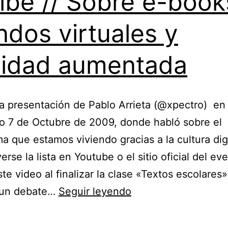
ibe // Sobre e-book
dos virtuales y
lidad aumentada
la presentación de Pablo Arrieta (@xpectro) en
o 7 de Octubre de 2009, donde habló sobre el
a que estamos viviendo gracias a la cultura digi
rse la lista en Youtube o el sitio oficial del eve
te video al finalizar la clase «Textos escolares
Leyendo
 un debate…
Seguir leyendo
pixeles
desde