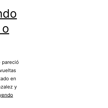
ndo
 o
e pareció
vueltas
tado en
nzalez y
Convergencia
eyendo
//