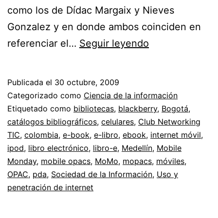
como los de Dídac Margaix y Nieves
Gonzalez y en donde ambos coinciden en
Convergencia
referenciar el…
Seguir leyendo
//
Pensando
Publicada el
30 octubre, 2009
en
Categorizado como
Ciencia de la información
OPACs
Etiquetado como
bibliotecas
,
blackberry
,
Bogotá
,
catálogos bibliográficos
,
celulares
,
Club Networking
para
TIC
,
colombia
,
e-book
,
e-libro
,
ebook
,
internet móvil
,
móviles
ipod
,
libro electrónico
,
libro-e
,
Medellín
,
Mobile
o
Monday
,
mobile opacs
,
MoMo
,
mopacs
,
móviles
,
OPAC
,
pda
,
Sociedad de la Información
mopacs
,
Uso y
penetración de internet