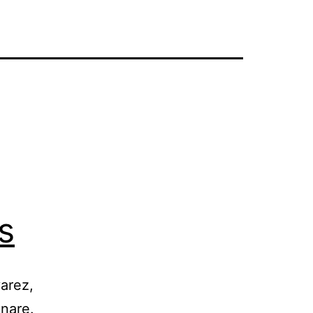
s
arez,
anare.