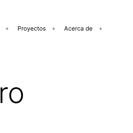
Proyectos
Acerca de
Abrir
Abrir
Abrir
el
el
el
menú
menú
menú
ro