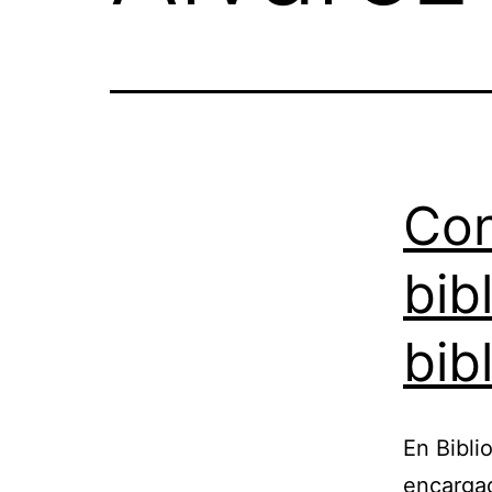
Con
bib
bib
En Bibli
encargad