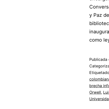
Conversa
y Paz de
bibliote
inaugura
como ley
Publicada 
Categori
Etiqueta
colombian
brecha inf
Orwell
,
Lui
Universida