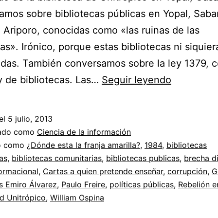
mos sobre bibliotecas públicas en Yopal, Saba
 Ariporo, conocidas como «las ruinas de las
cas». Irónico, porque estas bibliotecas ni siquie
das. También conversamos sobre la ley 1379, 
Conversa
 de bibliotecas. Las…
Seguir leyendo
sobre
biblioteca
el
5 julio, 2013
públicas
zado como
Ciencia de la información
y
do como
¿Dónde esta la franja amarilla?
,
1984
,
bibliotecas
as
,
bibliotecas comunitarias
,
bibliotecas publicas
,
brecha di
biblioteca
ormacional
,
Cartas a quien pretende enseñar
,
corrupción
,
G
comunitar
s Emiro Álvarez
,
Paulo Freire
,
políticas públicas
,
Rebelión e
d Unitrópico
,
William Ospina