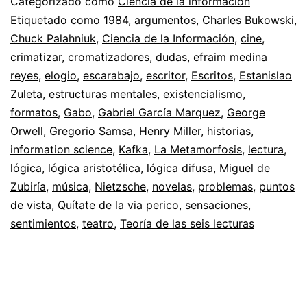
Categorizado como
Ciencia de la información
Etiquetado como
1984
,
argumentos
,
Charles Bukowski
,
Chuck Palahniuk
,
Ciencia de la Información
,
cine
,
crimatizar
,
cromatizadores
,
dudas
,
efraim medina
reyes
,
elogio
,
escarabajo
,
escritor
,
Escritos
,
Estanislao
Zuleta
,
estructuras mentales
,
existencialismo
,
formatos
,
Gabo
,
Gabriel García Marquez
,
George
Orwell
,
Gregorio Samsa
,
Henry Miller
,
historias
,
information science
,
Kafka
,
La Metamorfosis
,
lectura
,
lógica
,
lógica aristotélica
,
lógica difusa
,
Miguel de
Zubiría
,
música
,
Nietzsche
,
novelas
,
problemas
,
puntos
de vista
,
Quítate de la via perico
,
sensaciones
,
sentimientos
,
teatro
,
Teoría de las seis lecturas