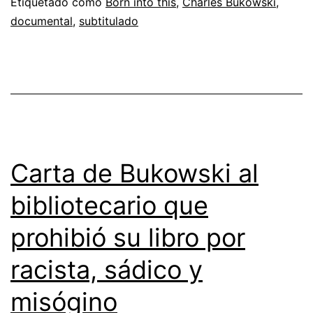
Etiquetado como
Born into this
,
Charles Bukowski
,
documental
,
subtitulado
Carta de Bukowski al
bibliotecario que
prohibió su libro por
racista, sádico y
misógino