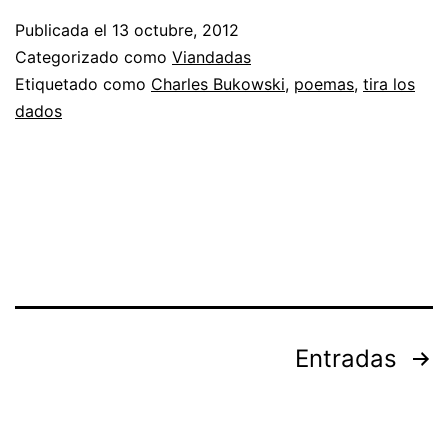
–
Publicada el
13 octubre, 2012
Tira
Categorizado como
Viandadas
los
Etiquetado como
Charles Bukowski
,
poemas
,
tira los
dados
dados
Paginación
Entradas
de