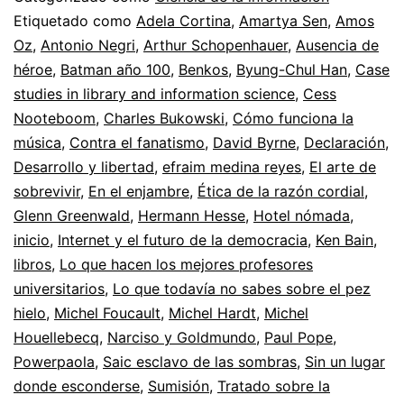
en
Etiquetado como
Adela Cortina
,
Amartya Sen
,
Amos
Oz
,
Antonio Negri
,
Arthur Schopenhauer
,
Ausencia de
201
héroe
,
Batman año 100
,
Benkos
,
Byung-Chul Han
,
Case
studies in library and information science
,
Cess
Nooteboom
,
Charles Bukowski
,
Cómo funciona la
música
,
Contra el fanatismo
,
David Byrne
,
Declaración
,
Desarrollo y libertad
,
efraim medina reyes
,
El arte de
sobrevivir
,
En el enjambre
,
Ética de la razón cordial
,
Glenn Greenwald
,
Hermann Hesse
,
Hotel nómada
,
inicio
,
Internet y el futuro de la democracia
,
Ken Bain
,
libros
,
Lo que hacen los mejores profesores
universitarios
,
Lo que todavía no sabes sobre el pez
hielo
,
Michel Foucault
,
Michel Hardt
,
Michel
Houellebecq
,
Narciso y Goldmundo
,
Paul Pope
,
Powerpaola
,
Saic esclavo de las sombras
,
Sin un lugar
donde esconderse
,
Sumisión
,
Tratado sobre la