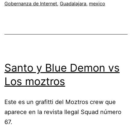
Gobernanza de Internet
,
Guadalajara
,
mexico
Internet
y
la
delegación
más
grande
Santo y Blue Demon vs
de
bibliotecarios
Los moztros
Este es un grafitti del Moztros crew que
aparece en la revista Ilegal Squad número
67.