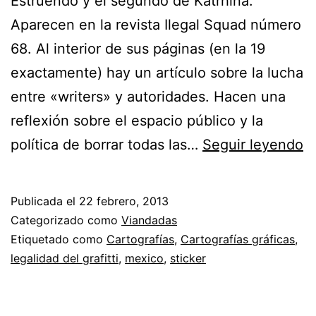
Estruendo y el segundo de Katrhina.
Aparecen en la revista Ilegal Squad número
68. Al interior de sus páginas (en la 19
exactamente) hay un artículo sobre la lucha
entre «writers» y autoridades. Hacen una
reflexión sobre el espacio público y la
¡
política de borrar todas las…
Seguir leyendo
d
Publicada el
22 febrero, 2013
Categorizado como
Viandadas
Etiquetado como
Cartografías
,
Cartografías gráficas
,
legalidad del grafitti
,
mexico
,
sticker