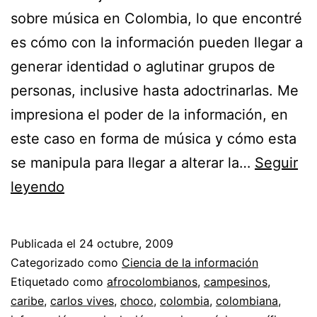
sobre música en Colombia, lo que encontré
es cómo con la información pueden llegar a
generar identidad o aglutinar grupos de
personas, inclusive hasta adoctrinarlas. Me
impresiona el poder de la información, en
este caso en forma de música y cómo esta
se manipula para llegar a alterar la…
Seguir
La
leyendo
transnacionalidad
de
Publicada el
24 octubre, 2009
la
Categorizado como
Ciencia de la información
música
Etiquetado como
afrocolombianos
,
campesinos
,
caribe
,
carlos vives
,
choco
,
colombia
,
colombiana
,
en