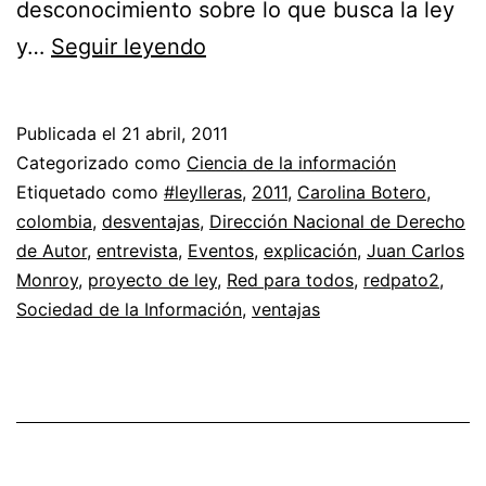
desconocimiento sobre lo que busca la ley
Proyecto
y…
Seguir leyendo
de
ley
Publicada el
21 abril, 2011
por
Categorizado como
Ciencia de la información
Germán
Etiquetado como
#leylleras
,
2011
,
Carolina Botero
,
colombia
,
desventajas
,
Dirección Nacional de Derecho
Vargas
de Autor
,
entrevista
,
Eventos
,
explicación
,
Juan Carlos
Lleras
Monroy
,
proyecto de ley
,
Red para todos
,
redpato2
,
sobre
Sociedad de la Información
,
ventajas
derecho
de
autor
en