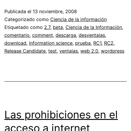
2.7
Publicada el
13 noviembre, 2008
Beta
Categorizado como
Ciencia de la información
2
Etiquetado como
2.7
,
beta
,
Ciencia de la Información
,
comentario
,
comment
,
descarga
,
desventajas
,
download
,
information science
,
prueba
,
RC1
,
RC2
,
Release Candidate
,
test
,
ventajas
,
web 2.0
,
wordpress
Las prohibiciones en el
acceso a internet