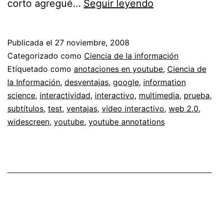
Probando
corto agregué…
Seguir leyendo
interactividad
en
Publicada el
27 noviembre, 2008
Youtube
Categorizado como
Ciencia de la información
//
Etiquetado como
anotaciones en youtube
,
Ciencia de
la Información
,
desventajas
,
google
,
information
versión
science
,
interactividad
,
interactivo
,
multimedia
,
prueba
,
2
subtítulos
,
test
,
ventajas
,
video interactivo
,
web 2.0
,
con
widescreen
,
youtube
,
youtube annotations
subtítulos