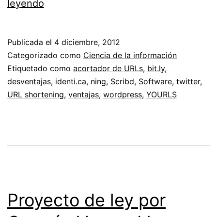
Probando
leyendo
YOURLS
para
Publicada el
4 diciembre, 2012
acortar
Categorizado como
Ciencia de la información
enlaces
Etiquetado como
acortador de URLs
,
bit.ly
,
desventajas
,
identi.ca
,
ning
,
Scribd
,
Software
,
twitter
,
URL shortening
,
ventajas
,
wordpress
,
YOURLS
Proyecto de ley por