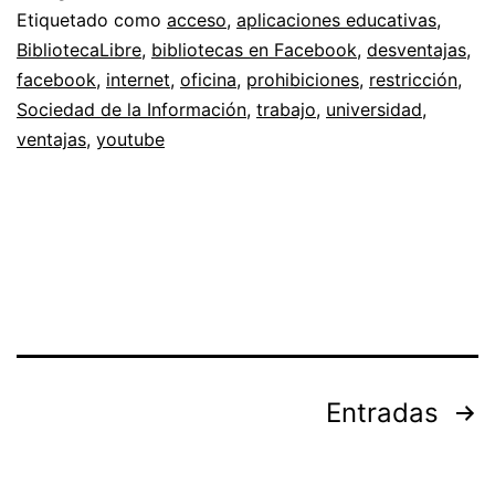
acces
Etiquetado como
acceso
,
aplicaciones educativas
,
BibliotecaLibre
,
bibliotecas en Facebook
,
desventajas
,
a
facebook
,
internet
,
oficina
,
prohibiciones
,
restricción
,
intern
Sociedad de la Información
,
trabajo
,
universidad
,
ventajas
,
youtube
Paginación
Entradas
de