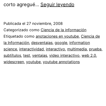
Probando
corto agregué…
Seguir leyendo
interactividad
en
Publicada el
27 noviembre, 2008
Youtube
Categorizado como
Ciencia de la información
//
Etiquetado como
anotaciones en youtube
,
Ciencia de
la Información
,
desventajas
,
google
,
information
versión
science
,
interactividad
,
interactivo
,
multimedia
,
prueba
,
2
subtítulos
,
test
,
ventajas
,
video interactivo
,
web 2.0
,
con
widescreen
,
youtube
,
youtube annotations
subtítulos