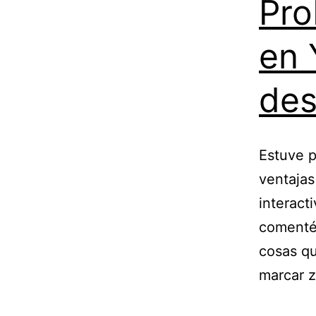
Pro
en 
des
Estuve p
ventajas
interact
comenté 
cosas qu
marcar 