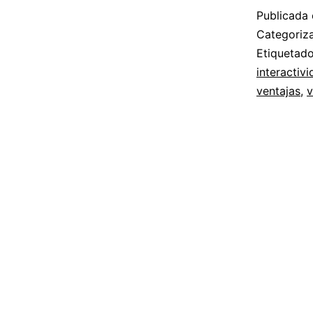
Publicada 
Categori
Etiqueta
interactiv
ventajas
,
v