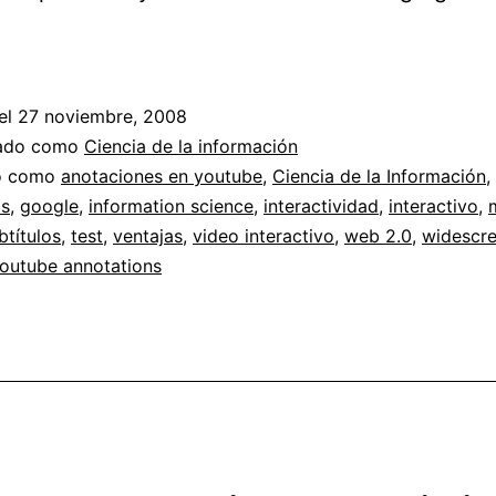
Probando
interactividad
en
el
27 noviembre, 2008
Youtube
zado como
Ciencia de la información
//
do como
anotaciones en youtube
,
Ciencia de la Información
,
as
,
google
,
information science
,
interactividad
,
interactivo
,
versión
btítulos
,
test
,
ventajas
,
video interactivo
,
web 2.0
,
widescr
2
outube annotations
con
subtítulos