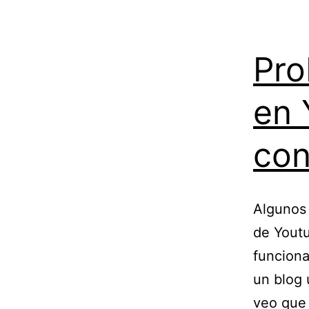
Pro
en 
con
Algunos 
de Youtu
funciona
un blog 
veo que 