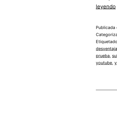
leyendo
Publicada 
Categori
Etiqueta
desventaj
prueba
,
su
youtube
,
y