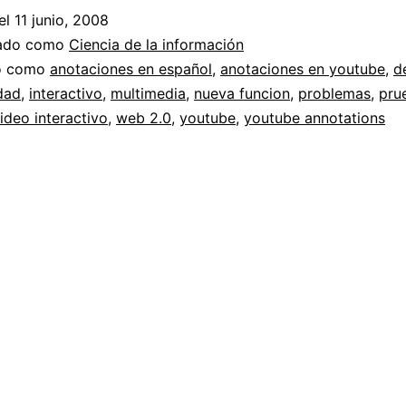
el
11 junio, 2008
zado como
Ciencia de la información
do como
anotaciones en español
,
anotaciones en youtube
,
d
idad
,
interactivo
,
multimedia
,
nueva funcion
,
problemas
,
pru
ideo interactivo
,
web 2.0
,
youtube
,
youtube annotations