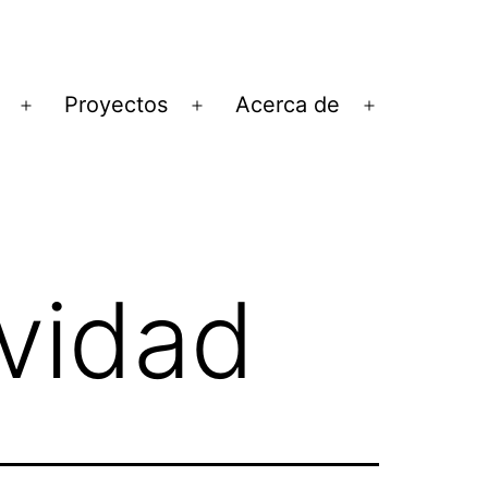
Proyectos
Acerca de
Abrir
Abrir
Abrir
el
el
el
menú
menú
menú
ividad