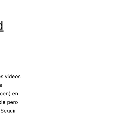
d
os videos
a
icen) en
ble pero
…
Seguir