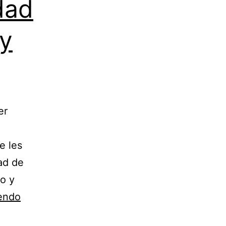
dad
 y
er
e les
ad de
o y
Probando
yendo
la