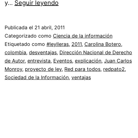
Proyecto
y…
Seguir leyendo
de
ley
Publicada el
21 abril, 2011
por
Categorizado como
Ciencia de la información
Germán
Etiquetado como
#leylleras
,
2011
,
Carolina Botero
,
colombia
,
desventajas
,
Dirección Nacional de Derecho
Vargas
de Autor
,
entrevista
,
Eventos
,
explicación
,
Juan Carlos
Lleras
Monroy
,
proyecto de ley
,
Red para todos
,
redpato2
,
sobre
Sociedad de la Información
,
ventajas
derecho
de
autor
en
Colombia