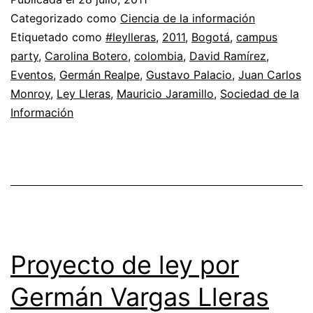
Categorizado como
Ciencia de la información
Etiquetado como
#leylleras
,
2011
,
Bogotá
,
campus
party
,
Carolina Botero
,
colombia
,
David Ramírez
,
Eventos
,
Germán Realpe
,
Gustavo Palacio
,
Juan Carlos
Monroy
,
Ley Lleras
,
Mauricio Jaramillo
,
Sociedad de la
Información
Proyecto de ley por
Germán Vargas Lleras