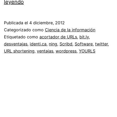
Probando
leyendo
YOURLS
para
Publicada el
4 diciembre, 2012
acortar
Categorizado como
Ciencia de la información
enlaces
Etiquetado como
acortador de URLs
,
bit.ly
,
desventajas
,
identi.ca
,
ning
,
Scribd
,
Software
,
twitter
,
URL shortening
,
ventajas
,
wordpress
,
YOURLS