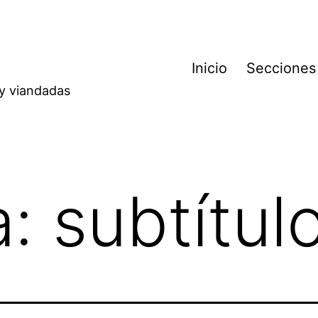
Inicio
Secciones
 y viandadas
a:
subtítul