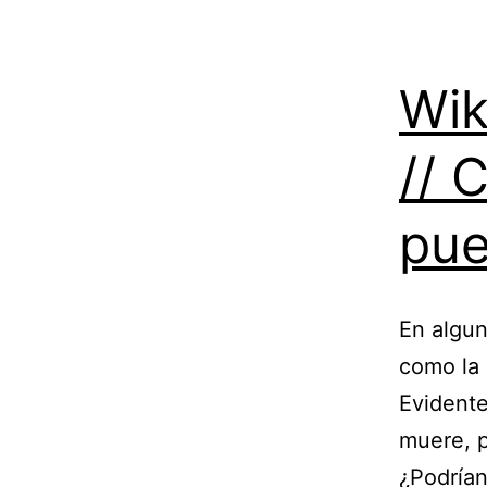
Wik
// 
pue
En algun
como la 
Evidente
muere, p
¿Podrían