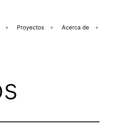
Proyectos
Acerca de
Abrir
Abrir
Abrir
el
el
el
menú
menú
menú
os