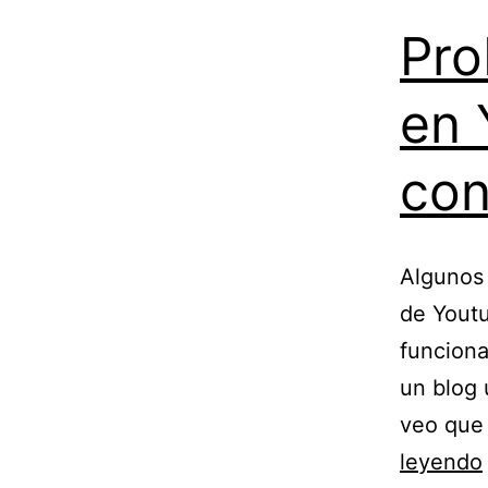
Pro
en 
con
Algunos 
de Youtu
funciona
un blog 
veo que 
leyendo