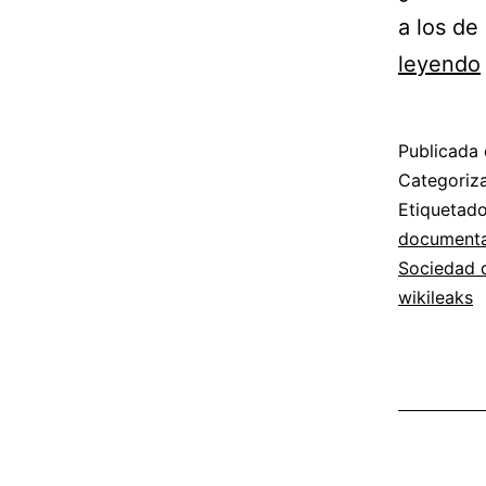
a los d
leyendo
Publicada 
Categori
Etiqueta
documenta
Sociedad d
wikileaks