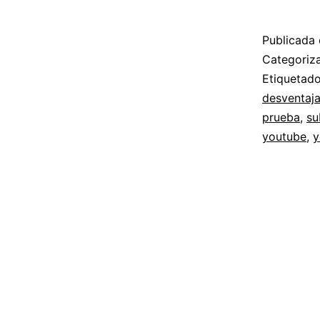
Publicada 
Categori
Etiqueta
desventaj
prueba
,
su
youtube
,
y