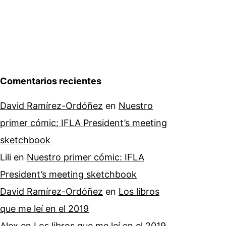
Comentarios recientes
David Ramírez-Ordóñez
en
Nuestro
primer cómic: IFLA President’s meeting
sketchbook
Lili
en
Nuestro primer cómic: IFLA
President’s meeting sketchbook
David Ramírez-Ordóñez
en
Los libros
que me leí en el 2019
Alex
en
Los libros que me leí en el 2019