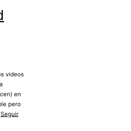
d
os videos
a
icen) en
ble pero
…
Seguir