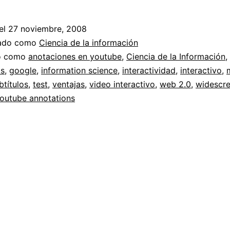
interactividad
en
el
27 noviembre, 2008
Youtube
zado como
Ciencia de la información
//
do como
anotaciones en youtube
,
Ciencia de la Información
,
as
,
google
,
information science
,
interactividad
,
interactivo
,
versión
btítulos
,
test
,
ventajas
,
video interactivo
,
web 2.0
,
widescr
2
outube annotations
con
subtítulos