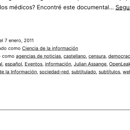
e los médicos? Encontré este documental…
Segu
Wikileaks
y
Julian
el
7 enero, 2011
Assange
zado como
Ciencia de la información
//
do como
agencias de noticias
,
castellano
,
censura
,
democrac
l
,
español
,
Eventos
,
información
,
Julian Assange
,
OpenLea
Cuando
e la Información
,
sociedad-red
,
subtitulado
,
subtítulos
,
we
la
información
puede
salvar
vidas