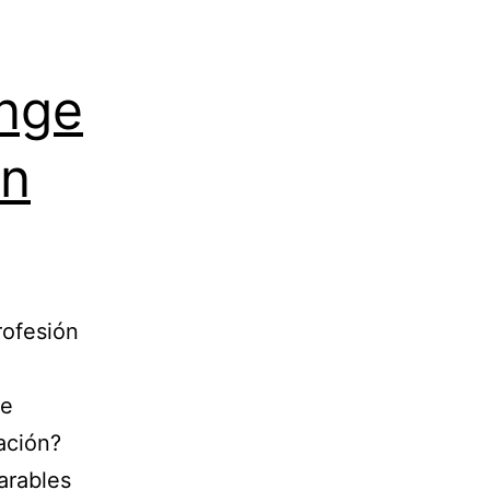
ange
ón
rofesión
te
ación?
arables