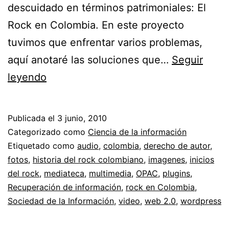
descuidado en términos patrimoniales: El
Rock en Colombia. En este proyecto
tuvimos que enfrentar varios problemas,
aquí anotaré las soluciones que…
Seguir
Mediateca
leyendo
Humberto
Monroy
Publicada el
3 junio, 2010
//
Categorizado como
Ciencia de la información
Proyecto
Etiquetado como
audio
,
colombia
,
derecho de autor
,
fotos
,
historia del rock colombiano
,
imagenes
,
inicios
Génesis
del rock
,
mediateca
,
multimedia
,
OPAC
,
plugins
,
y
Recuperación de información
,
rock en Colombia
,
la
Sociedad de la Información
,
video
,
web 2.0
,
wordpress
historia