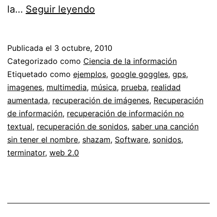
Realidad
la…
Seguir leyendo
aumentada
y
Publicada el
3 octubre, 2010
búsqueda
Categorizado como
Ciencia de la información
de
Etiquetado como
ejemplos
,
google goggles
,
gps
,
imagenes
,
multimedia
,
música
,
prueba
,
realidad
información
aumentada
,
recuperación de imágenes
,
Recuperación
multimedia
de información
,
recuperación de información no
textual
,
recuperación de sonidos
,
saber una canción
sin tener el nombre
,
shazam
,
Software
,
sonidos
,
terminator
,
web 2.0