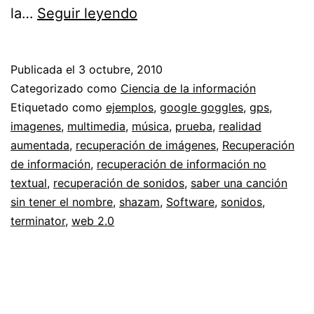
Realidad
la…
Seguir leyendo
aumentada
y
Publicada el
3 octubre, 2010
búsqueda
Categorizado como
Ciencia de la información
de
Etiquetado como
ejemplos
,
google goggles
,
gps
,
imagenes
,
multimedia
,
música
,
prueba
,
realidad
información
aumentada
,
recuperación de imágenes
,
Recuperación
multimedia
de información
,
recuperación de información no
textual
,
recuperación de sonidos
,
saber una canción
sin tener el nombre
,
shazam
,
Software
,
sonidos
,
terminator
,
web 2.0