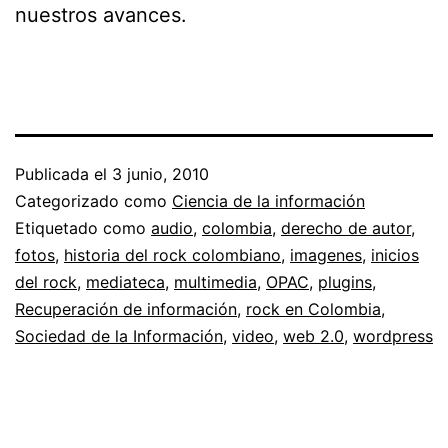
nuestros avances.
Publicada el
3 junio, 2010
Categorizado como
Ciencia de la información
Etiquetado como
audio
,
colombia
,
derecho de autor
,
fotos
,
historia del rock colombiano
,
imagenes
,
inicios
del rock
,
mediateca
,
multimedia
,
OPAC
,
plugins
,
Recuperación de información
,
rock en Colombia
,
Sociedad de la Información
,
video
,
web 2.0
,
wordpress