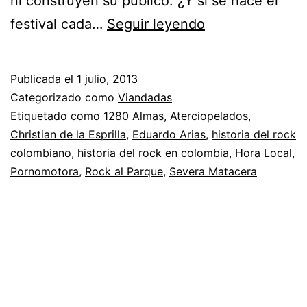
ni construyen su público. ¿Y si se hace el
Hora
festival cada…
Seguir leyendo
Local,
Pornomotora
Publicada el
1 julio, 2013
y
Categorizado como
Viandadas
Severa
Etiquetado como
1280 Almas
,
Aterciopelados
,
Christian de la Esprilla
,
Eduardo Arias
,
historia del rock
Matacera
colombiano
,
historia del rock en colombia
,
Hora Local
,
hablando
Pornomotora
,
Rock al Parque
,
Severa Matacera
de
Rock
Al
Parque