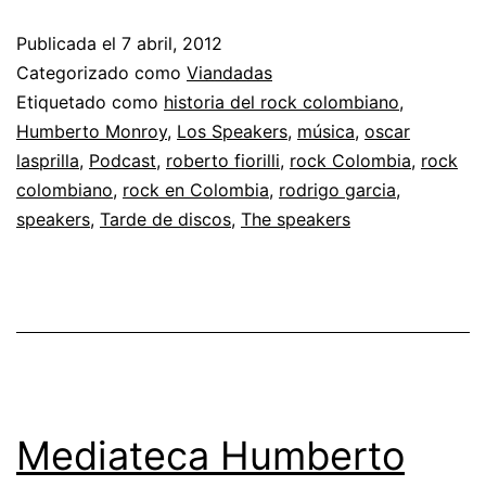
Discos
Publicada el
7 abril, 2012
sobre
Categorizado como
Viandadas
The
Etiquetado como
historia del rock colombiano
,
Humberto Monroy
,
Los Speakers
,
música
,
oscar
Speakers
lasprilla
,
Podcast
,
roberto fiorilli
,
rock Colombia
,
rock
colombiano
,
rock en Colombia
,
rodrigo garcia
,
speakers
,
Tarde de discos
,
The speakers
Mediateca Humberto