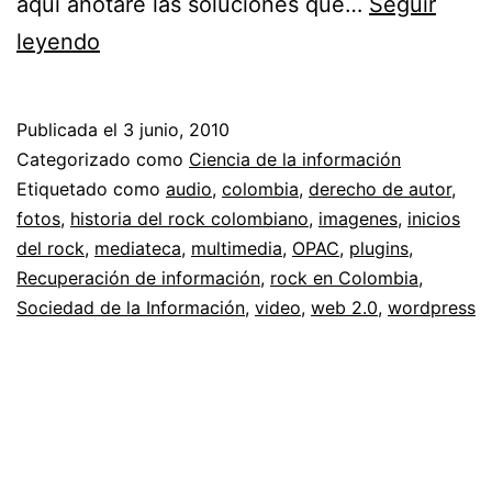
aquí anotaré las soluciones que…
Seguir
Mediateca
leyendo
Humberto
Monroy
Publicada el
3 junio, 2010
//
Categorizado como
Ciencia de la información
Proyecto
Etiquetado como
audio
,
colombia
,
derecho de autor
,
fotos
,
historia del rock colombiano
,
imagenes
,
inicios
Génesis
del rock
,
mediateca
,
multimedia
,
OPAC
,
plugins
,
y
Recuperación de información
,
rock en Colombia
,
la
Sociedad de la Información
,
video
,
web 2.0
,
wordpress
historia
del
Rock
en
Colombia