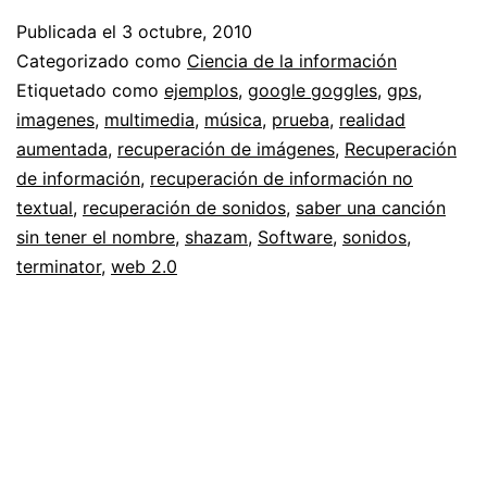
y
Publicada el
3 octubre, 2010
búsqueda
Categorizado como
Ciencia de la información
de
Etiquetado como
ejemplos
,
google goggles
,
gps
,
imagenes
,
multimedia
,
música
,
prueba
,
realidad
información
aumentada
,
recuperación de imágenes
,
Recuperación
multimedia
de información
,
recuperación de información no
textual
,
recuperación de sonidos
,
saber una canción
sin tener el nombre
,
shazam
,
Software
,
sonidos
,
terminator
,
web 2.0