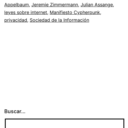
Appelbaum
internet
,
Jeremie Zimmermann
,
Julian Assange
,
leyes sobre internet
,
Manifiesto Cypherpunk
,
privacidad
,
Sociedad de la Información
Buscar...