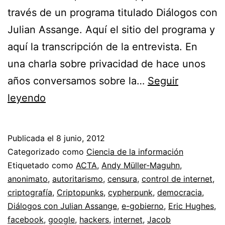
través de un programa titulado Diálogos con
Julian Assange. Aquí el sitio del programa y
aquí la transcripción de la entrevista. En
una charla sobre privacidad de hace unos
años conversamos sobre la…
Seguir
Diálogos
leyendo
con
Julian
Publicada el
8 junio, 2012
Assange
Categorizado como
Ciencia de la información
sobre
Etiquetado como
ACTA
,
Andy Müller-Maguhn
,
anonimato
,
autoritarismo
,
censura
,
control de internet
,
privacidad,
criptografía
,
Criptopunks
,
cypherpunk
,
democracia
,
ciberguerra
Diálogos con Julian Assange
,
e-gobierno
,
Eric Hughes
,
e
facebook
,
google
,
hackers
,
internet
,
Jacob