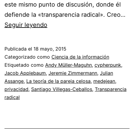
este mismo punto de discusión, donde él
defiende la «transparencia radical». Creo…
La
Seguir leyendo
teoría
de
Publicada el
18 mayo, 2015
la
Categorizado como
Ciencia de la información
pareja
Etiquetado como
Andy Müller-Maguhn
,
cypherpunk
,
Jacob Applebaum
,
Jeremie Zimmermann
,
Julian
celosa
Assange
,
La teoría de la pareja celosa
,
medejean
,
y
privacidad
,
Santiago Villegas-Ceballos
,
Transparencia
la
radical
transparencia
radical
de