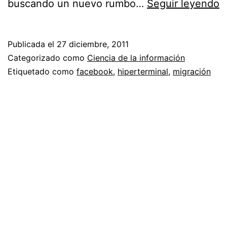
A
buscando un nuevo rumbo…
Seguir leyendo
c
p
Publicada el
27 diciembre, 2011
e
Categorizado como
Ciencia de la información
2
Etiquetado como
facebook
,
hiperterminal
,
migración