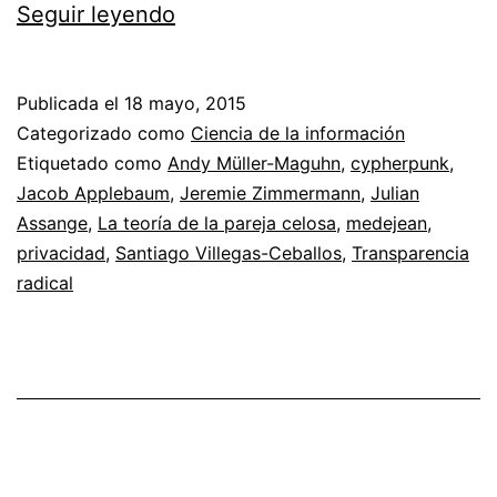
La
Seguir leyendo
teoría
de
Publicada el
18 mayo, 2015
la
Categorizado como
Ciencia de la información
pareja
Etiquetado como
Andy Müller-Maguhn
,
cypherpunk
,
Jacob Applebaum
,
Jeremie Zimmermann
,
Julian
celosa
Assange
,
La teoría de la pareja celosa
,
medejean
,
y
privacidad
,
Santiago Villegas-Ceballos
,
Transparencia
la
radical
transparencia
radical
de
@Medejean