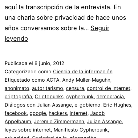
aquí la transcripción de la entrevista. En
una charla sobre privacidad de hace unos
años conversamos sobre la…
Seguir
Diálogos
leyendo
con
Julian
Publicada el
8 junio, 2012
Assange
Categorizado como
Ciencia de la información
sobre
Etiquetado como
ACTA
,
Andy Müller-Maguhn
,
anonimato
,
autoritarismo
,
censura
,
control de internet
,
privacidad,
criptografía
,
Criptopunks
,
cypherpunk
,
democracia
,
ciberguerra
Diálogos con Julian Assange
,
e-gobierno
,
Eric Hughes
,
e
facebook
,
google
,
hackers
,
internet
,
Jacob
Appelbaum
internet
,
Jeremie Zimmermann
,
Julian Assange
,
leyes sobre internet
,
Manifiesto Cypherpunk
,
privacidad
,
Sociedad de la Información