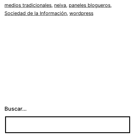
medios tradicionales
,
neiva
,
paneles blogueros
,
Blo
Sociedad de la Información
,
wordpress
en
Bibl
Púb
Buscar...