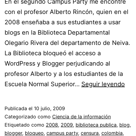
En el segundo Campus Party me encontré
con el profesor Alberto Rincón, quien en el
2008 enseñaba a sus estudiantes a usar
blogs en la Biblioteca Departamental
Olegario Rivera del departamento de Neiva.
La Biblioteca bloqueó el acceso a
WordPress y Blogger perjudicando al
profesor Alberto y a los estudiantes de la
Con
Escuela Normal Superior…
Seguir leyendo
el
blo
Publicada el
10 julio, 2009
a
Categorizado como
Ciencia de la información
Wor
Etiquetado como
2008
,
2009
,
biblioteca publica
,
blog
,
blogger
,
bloqueo
,
campus party
,
censura
,
colombia
,
y