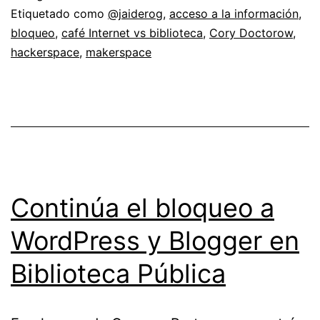
¿A
Etiquetado como
@jaiderog
,
acceso a la información
,
bloqueo
,
café Internet vs biblioteca
,
Cory Doctorow
,
qué
hackerspace
,
makerspace
juegan
las
bibliotecas?
Continúa el bloqueo a
WordPress y Blogger en
Biblioteca Pública