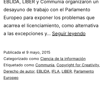
EBLIDA, LIBER y Communia organizaron un
desayuno de trabajo con el Parlamento
Europeo para exponer los problemas que
acarrea el licenciamiento, como alternativa
IFLA
a las excepciones y…
Seguir leyendo
critica
el
Publicada el
9 mayo, 2015
licencia
Categorizado como
Ciencia de la información
como
Etiquetado como
Communia
,
Copyright for Creativity
,
Derecho de autor
,
EBLIDA
,
IFLA
,
LIBER
,
Parlamento
solución
Europeo
en
el
Parlame
Europeo