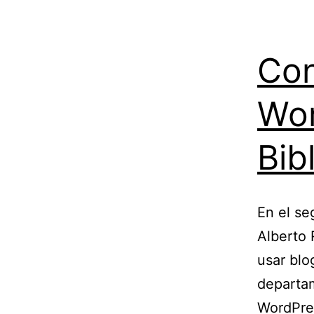
Con
Wor
Bib
En el s
Alberto 
usar blo
departam
WordPres