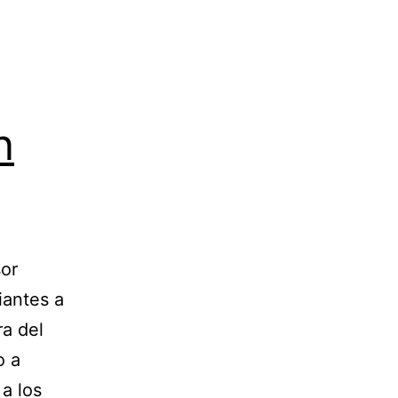
n
or
iantes a
ra del
o a
a los