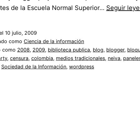
tes de la Escuela Normal Superior…
Seguir ley
el
10 julio, 2009
zado como
Ciencia de la información
do como
2008
,
2009
,
biblioteca publica
,
blog
,
blogger
,
bloq
rty
,
censura
,
colombia
,
medios tradicionales
,
neiva
,
panele
,
Sociedad de la Información
,
wordpress