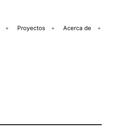
Proyectos
Acerca de
Abrir
Abrir
Abrir
el
el
el
menú
menú
menú