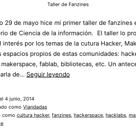
Taller de Fanzines
o 29 de mayo hice mi primer taller de fanzines 
rio de Ciencia de la información. El taller lo p
el interés por los temas de la cutura Hacker, Mak
 espacios propios de estas comunidades: hack
 makerspace, fablab, bibliotecas, etc. Un ante
Tardes
harla de…
Seguir leyendo
en
el
el
4 junio, 2014
LabCI
zado como
Viandadas
4:
do como
cultura hacker
,
fanzines
,
hackerspace
,
hacklabs
,
ma
ce
Taller