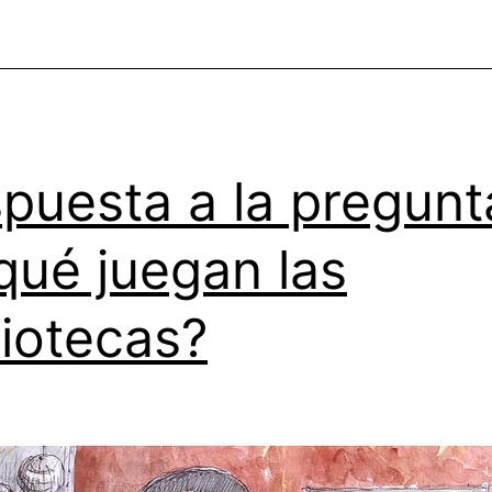
de
Fanzines
puesta a la pregunt
qué juegan las
liotecas?