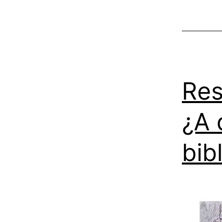
Res
¿A 
bib