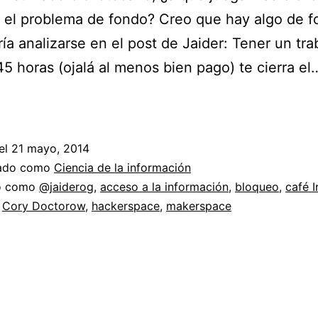
 el problema de fondo? Creo que hay algo de 
ía analizarse en el post de Jaider: Tener un tra
5 horas (ojalá al menos bien pago) te cierra e
Respuesta
a
la
el
21 mayo, 2014
pregunta
zado como
Ciencia de la información
¿A
do como
@jaiderog
,
acceso a la información
,
bloqueo
,
café I
,
Cory Doctorow
,
hackerspace
,
makerspace
qué
juegan
las
bibliotecas?