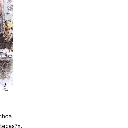
Ochoa
otecas?«.