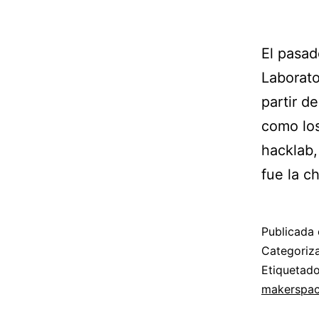
El pasad
Laborato
partir d
como los
hacklab,
fue la c
Publicada 
Categori
Etiqueta
makerspa