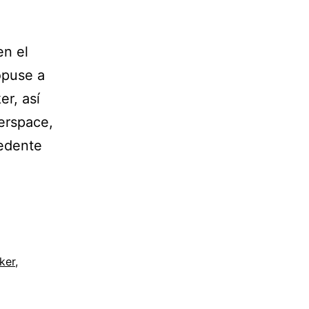
en el
ropuse a
er, así
erspace,
cedente
ker
,