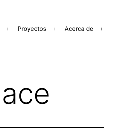
Proyectos
Acerca de
Abrir
Abrir
Abrir
el
el
el
menú
menú
menú
pace