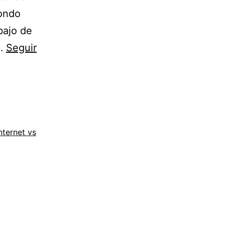
fondo
bajo de
l…
Seguir
nternet vs