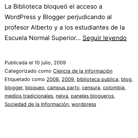
La Biblioteca bloqueó el acceso a
WordPress y Blogger perjudicando al
profesor Alberto y a los estudiantes de la
Con
Escuela Normal Superior…
Seguir leyendo
el
blo
Publicada el
10 julio, 2009
a
Categorizado como
Ciencia de la información
Wor
Etiquetado como
2008
,
2009
,
biblioteca publica
,
blog
,
blogger
,
bloqueo
,
campus party
,
censura
,
colombia
,
y
medios tradicionales
,
neiva
,
paneles blogueros
,
Blo
Sociedad de la Información
,
wordpress
en
Bibl
Púb