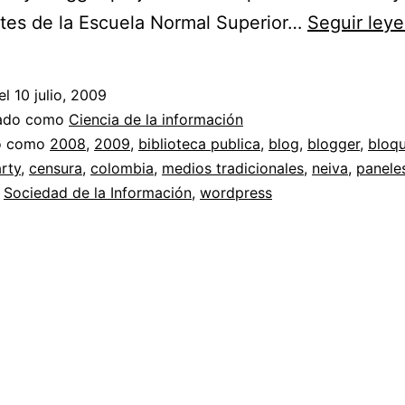
tes de la Escuela Normal Superior…
Seguir ley
el
10 julio, 2009
zado como
Ciencia de la información
do como
2008
,
2009
,
biblioteca publica
,
blog
,
blogger
,
bloq
rty
,
censura
,
colombia
,
medios tradicionales
,
neiva
,
panele
,
Sociedad de la Información
,
wordpress