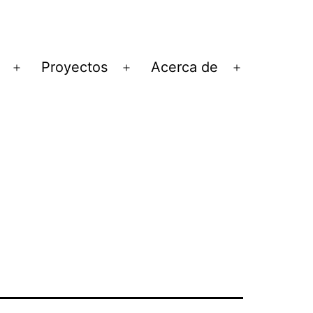
Proyectos
Acerca de
Abrir
Abrir
Abrir
el
el
el
menú
menú
menú