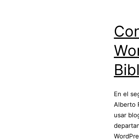
Con
Wor
Bib
En el s
Alberto 
usar blo
departam
WordPres