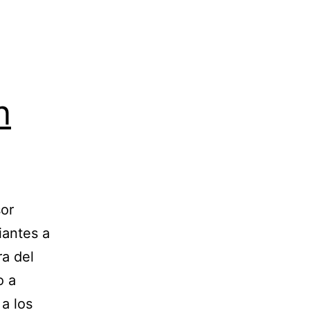
n
or
iantes a
ra del
o a
a los