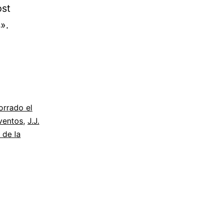
ost
».
orrado el
ventos
,
J.J.
 de la