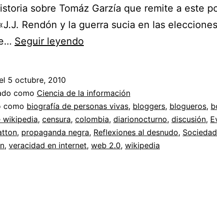
historia sobre Tomáz Garzía que remite a este p
 «J.J. Rendón y la guerra sucia en las elecciones
Censura
de…
Seguir leyendo
a
bloggers
el
5 octubre, 2010
//
zado como
Ciencia de la información
J.J.
do como
biografía de personas vivas
,
bloggers
,
blogueros
,
b
e wikipedia
,
censura
,
colombia
,
diarionocturno
,
discusión
,
E
Rendón
atton
,
propaganda negra
,
Reflexiones al desnudo
,
Sociedad
(desaparecido)
ón
,
veracidad en internet
,
web 2.0
,
wikipedia
en
Wikipedia