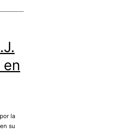
.J.
 en
por la
 en su