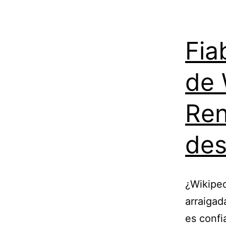
Fia
de 
Ren
des
¿Wikiped
arraigad
es confi