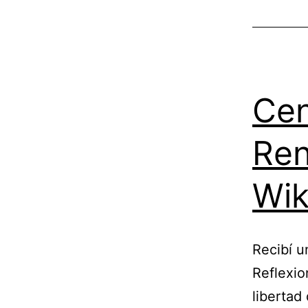
Cen
Ren
Wik
Recibí u
Reflexio
libertad