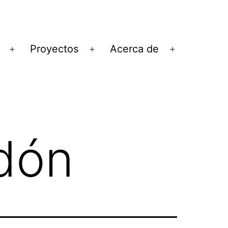
Proyectos
Acerca de
Abrir
Abrir
Abrir
el
el
el
menú
menú
menú
ndón