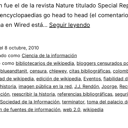
n fue el de la revista Nature titulado Special Re
 encyclopaedias go head to head (el comentari
Fiabilidad
ma en Wired está…
Seguir leyendo
del
contenido
el
8 octubre, 2010
de
zado como
Ciencia de la información
Wikipedia
do como
bibliotecarios de wikipedia
,
bloggers censurados p
,
blueandtanit
,
censura
,
chlewey
,
citas bibliográficas
,
colomb
//
dad de wikipedia
,
edición de wikipedia
,
Eventos
,
fiabilidad 
J.J.
historia
,
imagen pública en la red
,
J.J. Rendón
,
Joorge
,
Rec
Rendón
ación
,
reescribir la historia
,
referencias bibliográficas
,
segur
Sociedad de la Información
,
terminator
,
toma del palacio de
y
ón de fuentes de información
,
web 2.0
,
wikipedia
el
por