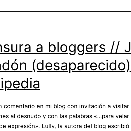
qué
de
su
desaparición
sura a bloggers // J
dón (desaparecido)
ipedia
n comentario en mi blog con invitación a visitar
nes al desnudo y con las palabras «…para velar 
 de expresión». Lully, la autora del blog escribió