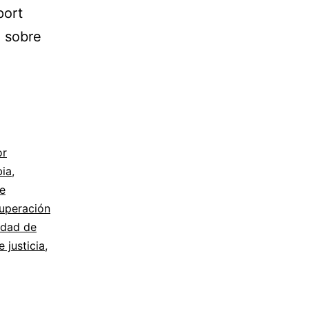
port
o sobre
or
ia
,
de
uperación
idad de
 justicia
,