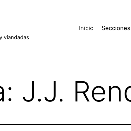
Inicio
Secciones
 y viandadas
a:
J.J. Re