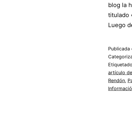
blog la 
titulado
Luego 
Publicada 
Categori
Etiqueta
artículo d
Rendón
,
P
Informaci