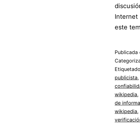
discusió
Internet
este te
Publicada 
Categori
Etiqueta
publicista
confiabili
wikipedia
,
de inform
wikipedia
,
verificaci