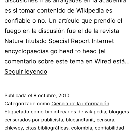
discusiones más arraigadas en la academia
es si tomar contenido de Wikipedia es
confiable o no. Un artículo que prendió el
fuego en la discusión fue el de la revista
Nature titulado Special Report Internet
encyclopaedias go head to head (el
comentario sobre este tema en Wired está…
Fiabilidad
Seguir leyendo
del
contenido
Publicada el
8 octubre, 2010
de
Categorizado como
Ciencia de la información
Wikipedia
Etiquetado como
bibliotecarios de wikipedia
,
bloggers
censurados por publicista
,
blueandtanit
,
censura
,
//
chlewey
,
citas bibliográficas
,
colombia
,
confiabilidad
J.J.