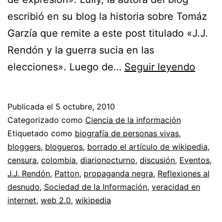
escribió en su blog la historia sobre Tomáz
Garzía que remite a este post titulado «J.J.
Rendón y la guerra sucia en las
Cens
elecciones». Luego de…
Seguir leyendo
a
blogg
Publicada el
5 octubre, 2010
//
Categorizado como
Ciencia de la información
J.J.
Etiquetado como
biografía de personas vivas
,
bloggers
,
blogueros
,
borrado el artículo de wikipedia
,
Rend
censura
,
colombia
,
diarionocturno
,
discusión
,
Eventos
,
(desa
J.J. Rendón
,
Patton
,
propaganda negra
,
Reflexiones al
en
desnudo
,
Sociedad de la Información
,
veracidad en
internet
,
web 2.0
,
wikipedia
Wikip