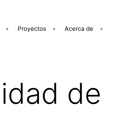
Proyectos
Acerca de
Abrir
Abrir
Abrir
el
el
el
menú
menú
menú
lidad de