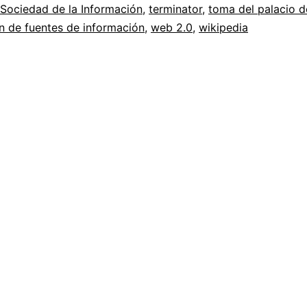
Sociedad de la Información
,
terminator
,
toma del palacio de
y
ón de fuentes de información
,
web 2.0
,
wikipedia
el
por
qué
de
su
desaparición