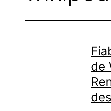
Fia
de 
Ren
des