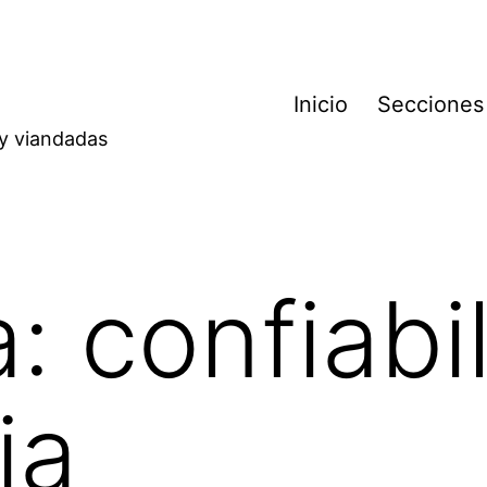
Inicio
Secciones
 y viandadas
a:
confiabi
ia