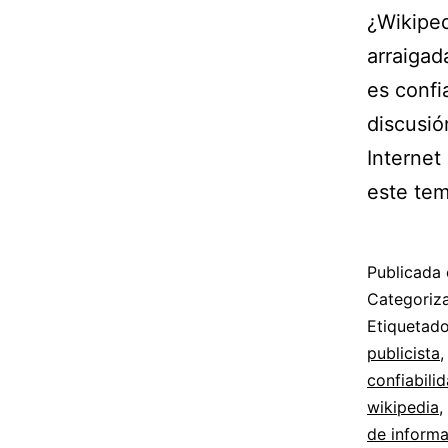
¿Wikiped
arraigad
es confi
discusió
Internet
este te
Publicada 
Categori
Etiqueta
publicista
confiabili
wikipedia
,
de inform