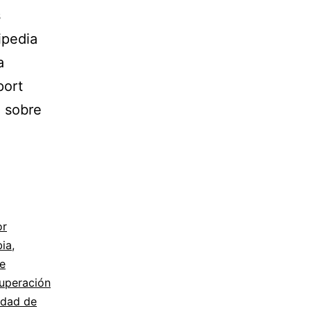
s
ipedia
a
port
o sobre
or
ia
,
de
uperación
idad de