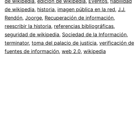
de wikipedia
,
edición de wikipedia
,
Eventos
,
fiabilidad
Rendón
de wikipedia
,
historia
,
imagen pública en la red
,
J.J.
Rendón
,
Joorge
,
Recuperación de información
y
,
reescribir la historia
,
referencias bibliográficas
,
el
seguridad de wikipedia
,
Sociedad de la Información
,
por
terminator
,
toma del palacio de justicia
,
verificación de
qué
fuentes de información
,
web 2.0
,
wikipedia
de
su
desaparición