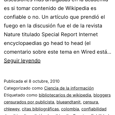
es si tomar contenido de Wikipedia es
confiable o no. Un artículo que prendió el
fuego en la discusión fue el de la revista
Nature titulado Special Report Internet
encyclopaedias go head to head (el
comentario sobre este tema en Wired está…
Fiabilidad
Seguir leyendo
del
contenido
Publicada el
8 octubre, 2010
de
Categorizado como
Ciencia de la información
Wikipedia
Etiquetado como
bibliotecarios de wikipedia
,
bloggers
censurados por publicista
,
blueandtanit
,
censura
,
//
chlewey
,
citas bibliográficas
,
colombia
,
confiabilidad
J.J.