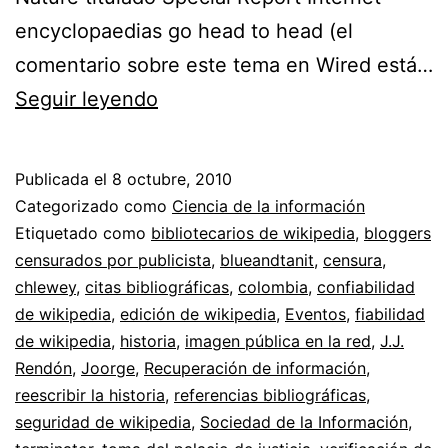
encyclopaedias go head to head (el
comentario sobre este tema en Wired está…
Fiabilidad
Seguir leyendo
del
contenido
Publicada el
8 octubre, 2010
de
Categorizado como
Ciencia de la información
Wikipedia
Etiquetado como
bibliotecarios de wikipedia
,
bloggers
censurados por publicista
,
blueandtanit
,
censura
,
//
chlewey
,
citas bibliográficas
,
colombia
,
confiabilidad
J.J.
de wikipedia
,
edición de wikipedia
,
Eventos
,
fiabilidad
Rendón
de wikipedia
,
historia
,
imagen pública en la red
,
J.J.
Rendón
,
Joorge
,
Recuperación de información
y
,
reescribir la historia
,
referencias bibliográficas
,
el
seguridad de wikipedia
,
Sociedad de la Información
,
por