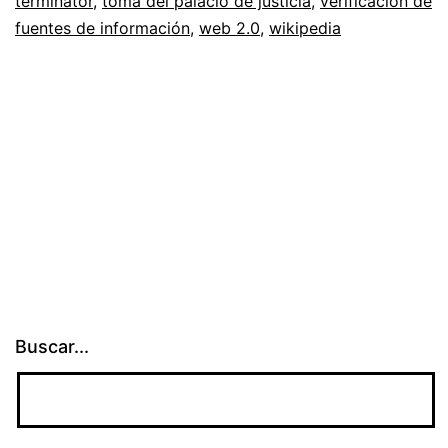
terminator
,
toma del palacio de justicia
,
verificación de
qué
fuentes de información
,
web 2.0
,
wikipedia
de
su
desaparición
Buscar...