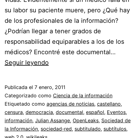
su labor su paciente muere, pero ¿Qué hay
de los profesionales de la información?
¿Podrían llegar a tener grados de
responsabilidad equiparables a los de los
médicos? Encontré este documental…
Wikileaks
Seguir leyendo
y
Julian
Publicada el
7 enero, 2011
Assange
Categorizado como
Ciencia de la información
//
Etiquetado como
agencias de noticias
,
castellano
,
censura
,
democracia
,
documental
,
español
,
Eventos
,
Cuando
información
,
Julian Assange
,
OpenLeaks
,
Sociedad de
la
la Información
,
sociedad-red
,
subtitulado
,
subtítulos
,
información
web 2.0
,
wikileaks